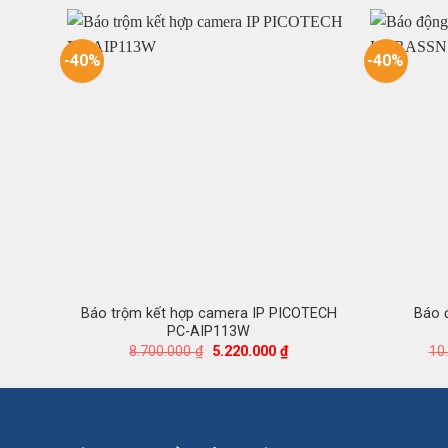
-40%
-40%
Báo trộm kết hợp camera IP PICOTECH
Báo 
PC-AIP113W
Giá
Giá
8.700.000
₫
5.220.000
₫
10
gốc
hiện
là:
tại
8.700.000 ₫.
là:
5.220.000 ₫.