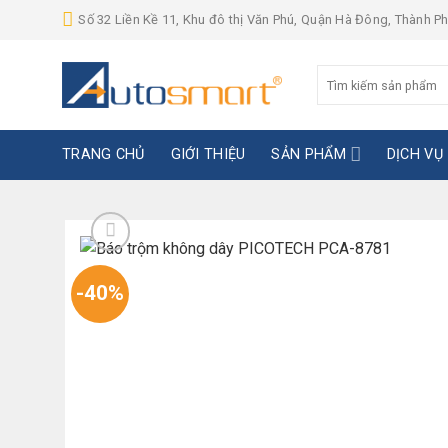
Skip
Số 32 Liền Kề 11, Khu đô thị Văn Phú, Quận Hà Đông, Thành P
to
content
Tìm
kiếm:
TRANG CHỦ
GIỚI THIỆU
SẢN PHẨM
DỊCH VỤ
-40%