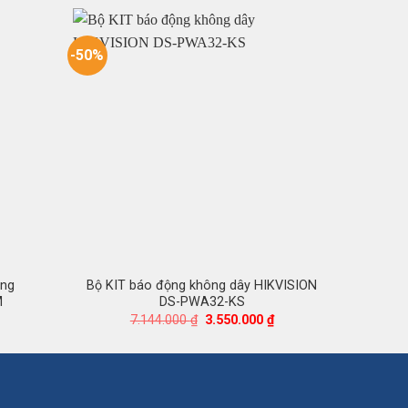
-50%
-44%
ùng
Bộ KIT báo động không dây HIKVISION
Bộ th
M
DS-PWA32-KS
Giá
Giá
Giá
7.144.000
₫
3.550.000
₫
hiện
gốc
hiện
tại
là:
tại
là:
7.144.000 ₫.
là:
3.750.000 ₫.
3.550.000 ₫.