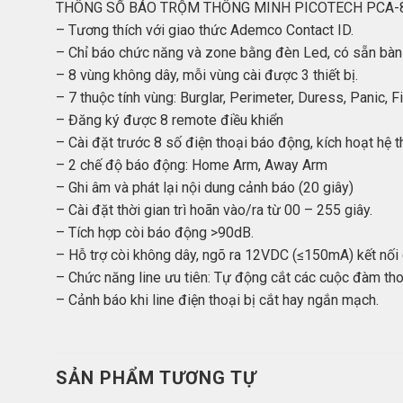
THÔNG SỐ BÁO TRỘM THÔNG MINH PICOTECH PCA-87
– Tương thích với giao thức Ademco Contact ID.
– Chỉ báo chức năng và zone bằng đèn Led, có sẵn bàn 
– 8 vùng không dây, mỗi vùng cài được 3 thiết bị.
– 7 thuộc tính vùng: Burglar, Perimeter, Duress, Panic, F
– Đăng ký được 8 remote điều khiển
– Cài đặt trước 8 số điện thoại báo động, kích hoạt hệ t
– 2 chế độ báo động: Home Arm, Away Arm
– Ghi âm và phát lại nội dung cảnh báo (20 giây)
– Cài đặt thời gian trì hoãn vào/ra từ 00 – 255 giây.
– Tích hợp còi báo động >90dB.
– Hỗ trợ còi không dây, ngõ ra 12VDC (≤150mA) kết nối
– Chức năng line ưu tiên: Tự động cắt các cuộc đàm tho
– Cảnh báo khi line điện thoại bị cắt hay ngắn mạch.
SẢN PHẨM TƯƠNG TỰ