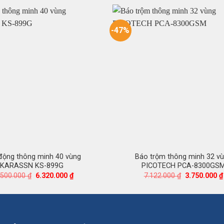
-47%
động thông minh 40 vùng
Báo trộm thông minh 32 v
KARASSN KS-899G
PICOTECH PCA-8300GS
Giá
Giá
Giá
.500.000
₫
6.320.000
₫
7.122.000
₫
3.750.000
₫
gốc
hiện
gốc
là:
tại
là:
10.500.000 ₫.
là:
7.122.000 ₫.
6.320.000 ₫.