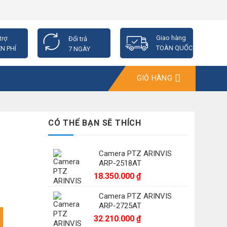
Giao hàng
trợ
Đổi trả
TOÀN QUỐC
N PHÍ
7 NGÀY
GIỎ HÀNG
CÓ THỂ BẠN SẼ THÍCH
Camera PTZ ARINVIS
ARP-2518AT
18.350.000
₫
Camera PTZ ARINVIS
ARP-2725AT
lượng
32.210.000
₫