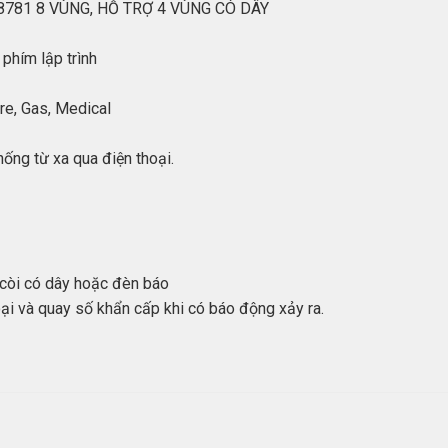
81 8 VÙNG, HỖ TRỢ 4 VÙNG CÓ DÂY
phím lập trình
ire, Gas, Medical
hống từ xa qua điện thoại.
 còi có dây hoặc đèn báo
ại và quay số khẩn cấp khi có báo động xảy ra.