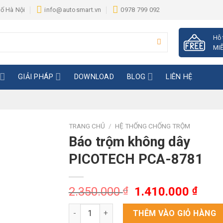
hố Hà Nội
info@autosmart.vn
0978 799 092
Hỗ 
MIỄ
GIẢI PHÁP
DOWNLOAD
BLOG
LIÊN HỆ
TRANG CHỦ
/
HỆ THỐNG CHỐNG TRỘM
Báo trộm không dây
PICOTECH PCA-8781
Giá
Giá
2.350.000
₫
1.410.000
₫
gốc
hiện
Báo trộm không dây PICOTECH PCA-8781 số 
là:
tại
THÊM VÀO GIỎ HÀNG