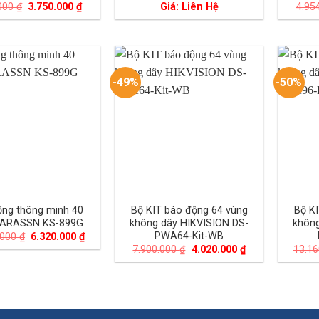
Giá
Giá
.000
₫
3.750.000
₫
Giá: Liên Hệ
4.95
gốc
hiện
là:
tại
7.122.000 ₫.
là:
3.750.000 ₫.
-49%
-50%
ng thông minh 40
Bộ KIT báo động 64 vùng
Bộ K
KARASSN KS-899G
không dây HIKVISION DS-
không
PWA64-Kit-WB
Giá
Giá
.000
₫
6.320.000
₫
gốc
hiện
Giá
Giá
7.900.000
₫
4.020.000
₫
13.1
là:
tại
gốc
hiện
10.500.000 ₫.
là:
là:
tại
6.320.000 ₫.
7.900.000 ₫.
là:
4.020.000 ₫.