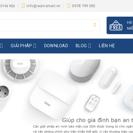
hố Hà Nội
info@autosmart.vn
0978 799 092
Hỗ 
MIỄ
GIẢI PHÁP
DOWNLOAD
BLOG
LIÊN HỆ