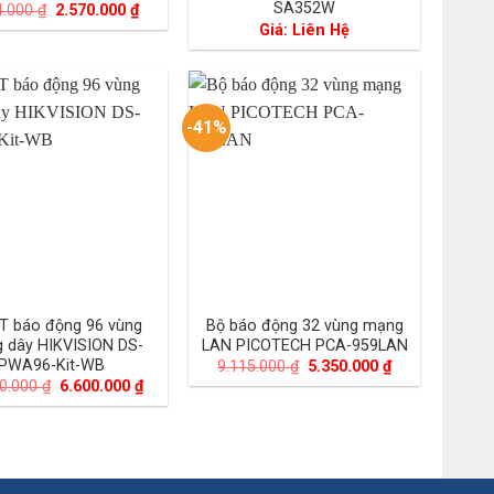
SA352W
Giá
Giá
4.000
₫
2.570.000
₫
gốc
hiện
Giá: Liên Hệ
là:
tại
4.954.000 ₫.
là:
2.570.000 ₫.
-41%
IT báo động 96 vùng
Bộ báo động 32 vùng mạng
 dây HIKVISION DS-
LAN PICOTECH PCA-959LAN
PWA96-Kit-WB
Giá
Giá
9.115.000
₫
5.350.000
₫
gốc
hiện
Giá
Giá
60.000
₫
6.600.000
₫
là:
tại
gốc
hiện
9.115.000 ₫.
là:
là:
tại
5.350.000 ₫.
13.160.000 ₫.
là:
6.600.000 ₫.