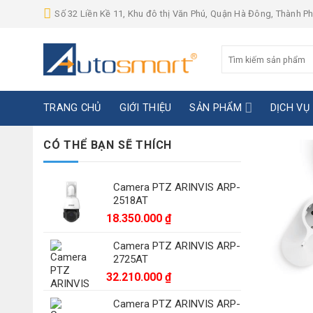
Skip
Số 32 Liền Kề 11, Khu đô thị Văn Phú, Quận Hà Đông, Thành P
to
content
Tìm
kiếm:
TRANG CHỦ
GIỚI THIỆU
SẢN PHẨM
DỊCH VỤ
CÓ THỂ BẠN SẼ THÍCH
Camera PTZ ARINVIS ARP-
2518AT
18.350.000
₫
Camera PTZ ARINVIS ARP-
2725AT
32.210.000
₫
Camera PTZ ARINVIS ARP-