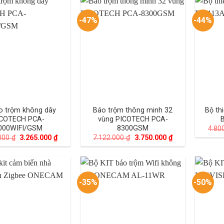
3.990.000 ₫.
1.410.000 ₫.
-47%
-44%
o trộm không dây
Báo trộm thông minh 32
Bộ th
COTECH PCA-
vùng PICOTECH PCA-
000WIFI/GSM
8300GSM
4.80
Giá
Giá
Giá
Giá
.000
₫
3.265.000
₫
7.122.000
₫
3.750.000
₫
gốc
hiện
gốc
hiện
là:
tại
là:
tại
5.674.000 ₫.
là:
7.122.000 ₫.
là:
3.265.000 ₫.
3.750.000 ₫.
-35%
-50%