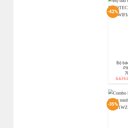
-42%
Bộ bá
PI
7
5.674
-35%