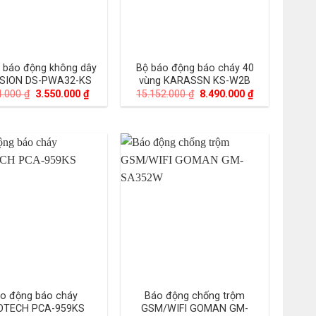
T báo động không dây
Bộ báo động báo cháy 40
ISION DS-PWA32-KS
vùng KARASSN KS-W2B
Giá
Giá
Giá
Giá
4.000
₫
3.550.000
₫
15.152.000
₫
8.490.000
₫
gốc
hiện
gốc
hiện
là:
tại
là:
tại
7.144.000 ₫.
là:
15.152.000 ₫.
là:
3.550.000 ₫.
8.490.000 ₫.
o động báo cháy
Báo động chống trộm
OTECH PCA-959KS
GSM/WIFI GOMAN GM-