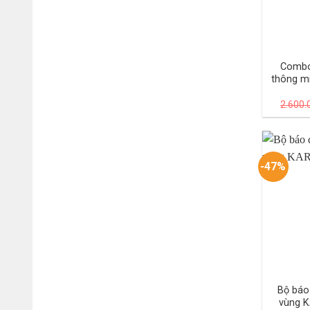
Combo
thông m
2.600
-47%
Bộ báo
vùng 