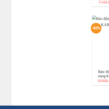
7.122
-40%
Báo độ
vùng 
10.500