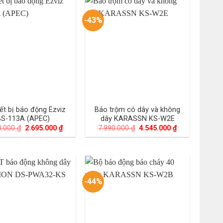
1.197.000 ₫.
5.220.000 ₫.
-43%
iết bị báo động Ezviz
Báo trộm có dây và không
BS-113A (APEC)
dây KARASSN KS-W2E
Giá
Giá
Giá
Giá
0.000
₫
2.695.000
₫
7.990.000
₫
4.545.000
₫
gốc
hiện
gốc
hiện
là:
tại
là:
tại
4.800.000 ₫.
là:
7.990.000 ₫.
là:
2.695.000 ₫.
4.545.000 ₫.
-44%