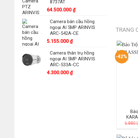
8737AT
64.500.000
₫
Camera bán cầu hồng
ngoại AI 5MP ARINVIS
TRANG 
ARC-542A-CE
5.155.000
₫
Camera thân trụ hồng
-42%
ngoại AI 5MP ARINVIS
ARC-533A-CC
4.300.000
₫
Báo
KARA
6.880