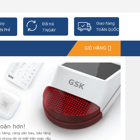
Giao hàng
trợ
Đổi trả
TOÀN QUỐC
N PHÍ
7 NGÀY
GIỎ HÀNG