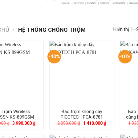
CHỦ
/
HỆ THỐNG CHỐNG TRỘM
Hiển thị 1–
-40%
-10%
 Trộm Wireless
Báo trộm không dây
Báo 
SSN KS-899GSM
PICOTECH PCA-8781
dùng 
Giá
Giá
Giá
Giá
.000
₫
3.990.000
₫
2.350.000
₫
1.410.000
₫
1.33
gốc
hiện
gốc
hiện
là:
tại
là:
tại
6.880.000 ₫.
là:
2.350.000 ₫.
là: