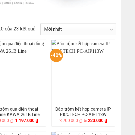
20 của 23 kết quả
-40%
trộm qua điện thoại
Báo trộm kết hợp camera IP
line KAWA 261B Line
PICOTECH PC-AIP113W
Giá
Giá
Giá
Giá
0.000
₫
1.197.000
₫
8.700.000
₫
5.220.000
₫
gốc
hiện
gốc
hiện
là:
tại
là:
tại
1.330.000 ₫.
là:
8.700.000 ₫.
là: