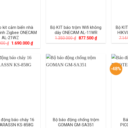
 kit cảm biến nhà
Bộ KIT báo trộm Wifi không
Bộ KI
inh Zigbee ONECAM
dây ONECAM AL-11WR
HIKV
AL-21WZ
Giá
Giá
1.350.000
₫
877.500
₫
7.14
gốc
hiện
Giá
Giá
.000
₫
1.690.000
₫
là:
tại
gốc
hiện
1.350.000 ₫.
là:
là:
tại
877.500 ₫.
2.600.000 ₫.
là:
1.690.000 ₫.
-48%
 động báo cháy 16
Bộ báo động chống trộm
Bá
KARASSN KS-858G
GOMAN GM-SA351
PIC