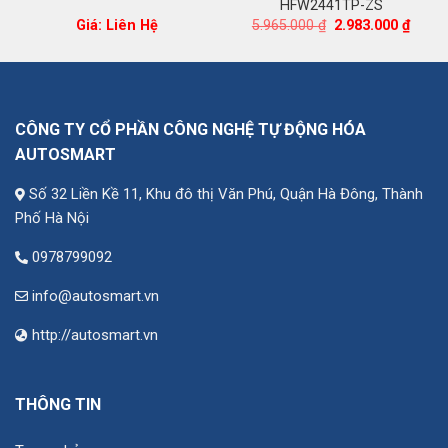
HFW2441TP-ZS
Giá
Giá
Giá: Liên Hệ
5.965.000
₫
2.983.000
₫
n
gốc
hiện
là:
tại
5.965.000 ₫.
là:
.000 ₫.
2.983.
CÔNG TY CỔ PHẦN CÔNG NGHỆ TỰ ĐỘNG HÓA
AUTOSMART
Số 32 Liền Kề 11, Khu đô thị Văn Phú, Quận Hà Đông, Thành
Phố Hà Nội
0978799092
info@autosmart.vn
http://autosmart.vn
THÔNG TIN