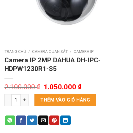
TRANG CHỦ
/
CAMERA QUAN SÁT
/
CAMERA IP
Camera IP 2MP DAHUA DH-IPC-
HDPW1230R1-S5
Giá
Giá
2.100.000
₫
1.050.000
₫
gốc
hiện
Camera IP 2MP DAHUA DH-IPC-HDPW1230R1-S5 số lượng
là:
tại
THÊM VÀO GIỎ HÀNG
2.100.000 ₫.
là:
1.050.000 ₫.