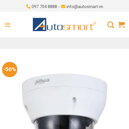
Skip
097 704 8888 -
info@autosmart.vn
to
content
-50%