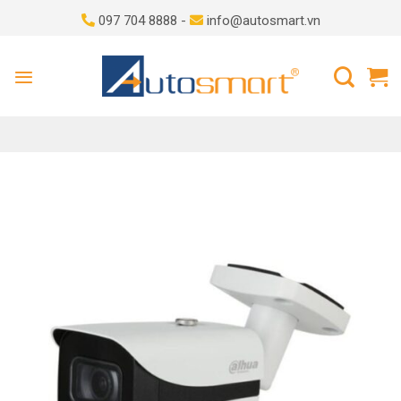
Skip
097 704 8888 -
info@autosmart.vn
to
content