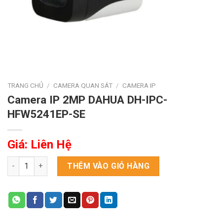
TRANG CHỦ
/
CAMERA QUAN SÁT
/
CAMERA IP
Camera IP 2MP DAHUA DH-IPC-
HFW5241EP-SE
Giá: Liên Hệ
Camera IP 2MP DAHUA DH-IPC-HFW5241EP-SE số lượng
THÊM VÀO GIỎ HÀNG