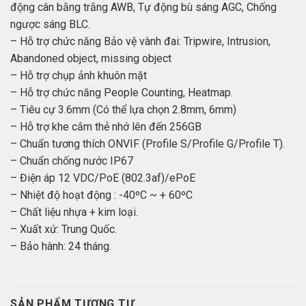
động cân bằng trắng AWB, Tự động bù sáng AGC, Chống
ngược sáng BLC.
– Hỗ trợ chức năng Bảo vệ vành đai: Tripwire, Intrusion,
Abandoned object, missing object
– Hỗ trợ chụp ảnh khuôn mặt
– Hỗ trợ chức năng People Counting, Heatmap.
– Tiêu cự 3.6mm (Có thể lựa chọn 2.8mm, 6mm)
– Hỗ trợ khe cắm thẻ nhớ lên đến 256GB
– Chuẩn tương thích ONVIF (Profile S/Profile G/Profile T).
– Chuẩn chống nước IP67
– Điện áp 12 VDC/PoE (802.3af)/ePoE
– Nhiệt độ hoạt động : -40ºC ~ + 60ºC
– Chất liệu nhựa + kim loại.
– Xuất xứ: Trung Quốc.
– Bảo hành: 24 tháng.
SẢN PHẨM TƯƠNG TỰ