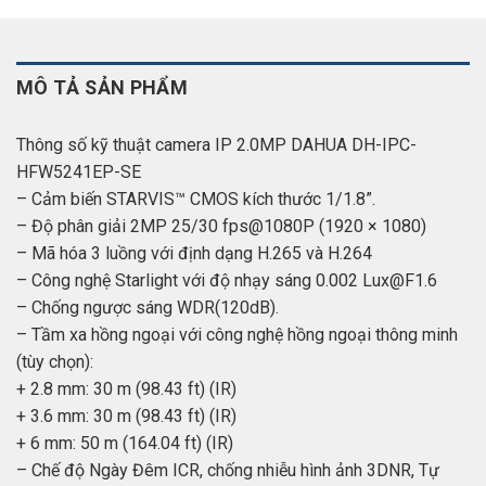
MÔ TẢ SẢN PHẨM
Thông số kỹ thuật camera IP 2.0MP DAHUA DH-IPC-
HFW5241EP-SE
– Cảm biến STARVIS™ CMOS kích thước 1/1.8”.
– Độ phân giải 2MP 25/30 fps@1080P (1920 × 1080)
– Mã hóa 3 luồng với định dạng H.265 và H.264
– Công nghệ Starlight với độ nhạy sáng 0.002 Lux@F1.6
– Chống ngược sáng WDR(120dB).
– Tầm xa hồng ngoại với công nghệ hồng ngoại thông minh
(tùy chọn):
+ 2.8 mm: 30 m (98.43 ft) (IR)
+ 3.6 mm: 30 m (98.43 ft) (IR)
+ 6 mm: 50 m (164.04 ft) (IR)
– Chế độ Ngày Đêm ICR, chống nhiễu hình ảnh 3DNR, Tự