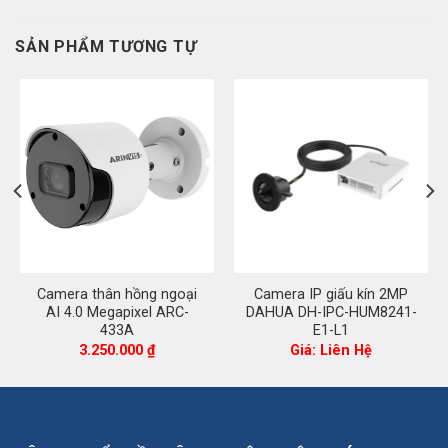
SẢN PHẨM TƯƠNG TỰ
Camera thân hồng ngoại
Camera IP giấu kín 2MP
AI 4.0 Megapixel ARC-
DAHUA DH-IPC-HUM8241-
433A
E1-L1
á
3.250.000
₫
Giá: Liên Hệ
ện
185.000 ₫.