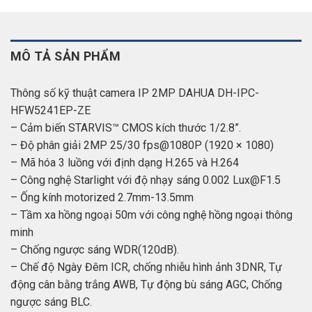
MÔ TẢ SẢN PHẨM
Thông số kỹ thuật camera IP 2MP DAHUA DH-IPC-
HFW5241EP-ZE
– Cảm biến STARVIS™ CMOS kích thước 1/2.8”.
– Độ phân giải 2MP 25/30 fps@1080P (1920 × 1080)
– Mã hóa 3 luồng với định dạng H.265 và H.264
– Công nghệ Starlight với độ nhạy sáng 0.002 Lux@F1.5
– Ống kính motorized 2.7mm-13.5mm
– Tầm xa hồng ngoại 50m với công nghệ hồng ngoại thông
minh
– Chống ngược sáng WDR(120dB).
– Chế độ Ngày Đêm ICR, chống nhiễu hình ảnh 3DNR, Tự
động cân bằng trắng AWB, Tự động bù sáng AGC, Chống
ngược sáng BLC.