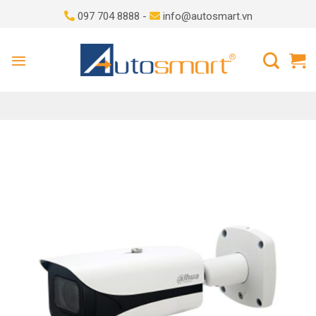
Skip
097 704 8888 -
info@autosmart.vn
to
content