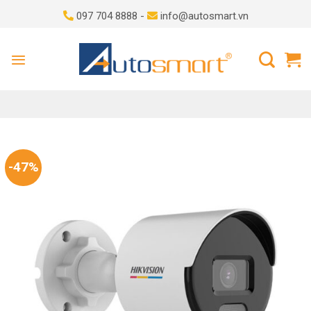
Skip
097 704 8888 -
info@autosmart.vn
to
content
-47%