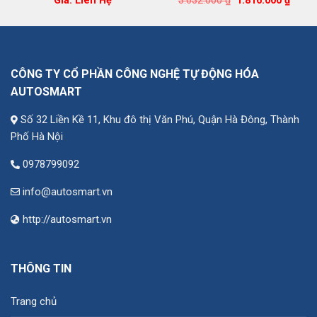
Giá: Liên Hệ
3.632.000
₫
1.816.000
₫
ện
gốc
hiện
là:
tại
3.632.000 ₫.
là:
185.000 ₫.
1.816.
CÔNG TY CỔ PHẦN CÔNG NGHỆ TỰ ĐỘNG HÓA
AUTOSMART
Số 32 Liền Kề 11, Khu đô thị Văn Phú, Quận Hà Đông, Thành
Phố Hà Nội
0978799092
info@autosmart.vn
http://autosmart.vn
THÔNG TIN
Trang chủ