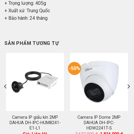
+ Trọng lượng: 405g
+ Xuất xứ: Trung Quốc
+ Bảo hành: 24 tháng
SẢN PHẨM TƯƠNG TỰ
-50%
Camera IP giấu kín 2MP
Camera IP Dome 2MP
DAHUA DH-IPC-HUM8241-
DAHUA DH-IPC-
E1-L1
HDW2241T-S
á
Giá
Giá