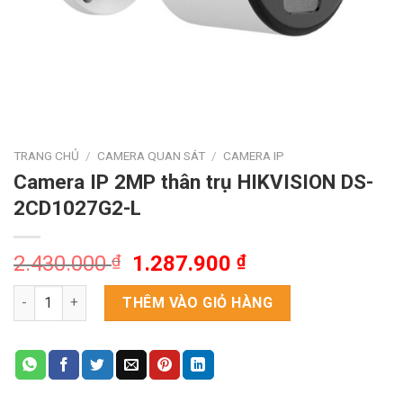
TRANG CHỦ
/
CAMERA QUAN SÁT
/
CAMERA IP
Camera IP 2MP thân trụ HIKVISION DS-
2CD1027G2-L
Giá
Giá
2.430.000
₫
1.287.900
₫
gốc
hiện
Camera IP 2MP thân trụ HIKVISION DS-2CD1027G2-L số lượng
là:
tại
THÊM VÀO GIỎ HÀNG
2.430.000 ₫.
là:
1.287.900 ₫.