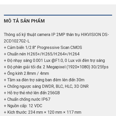
MÔ TẢ SẢN PHẨM
Thông số kỹ thuật camera IP 2MP thân trụ HIKVISION DS-
2CD1027G2-L
+ Cảm biến 1/2.8″ Progressive Scan CMOS
+ Chuẩn nén H.265+/H.265/H.264+/H.264
+ Độ nhạy sáng 0.001 Lux @F1.0, 0 Lux với đèn trợ sáng
+ Độ phân giải tối đa: 2 Megapixel (1920×1080) 30/25fps
+ Ống kính 2.8mm / 4mm
+ Tầm xa đèn trợ sáng ban đêm lên đến 30m
+ Chống ngược sáng DWDR, BLC, HLC, 3D DNR
+ Hỗ trợ thẻ nhớ lên đến 256GB
+ Chuẩn chống nước IP67
+ Nguồn cấp: 12 VDC
+ Kích thước: 234 mm × 120 mm × 117 mm