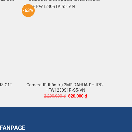
-63%
-50%
IZ C1T
Camera IP thân trụ 2MP DAHUA DH-IPC-
Camera
HFW1230S1P-S5-VN
á
Giá
Giá
2.200.000
₫
820.000
₫
ện
gốc
hiện
i
là:
tại
2.200.000 ₫.
là:
5.000 ₫.
820.000 ₫.
FANPAGE