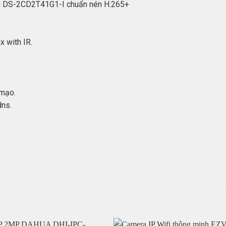
ON DS-2CD2T41G1-I chuẩn nén H.265+
x with IR.
 mạo.
dns.