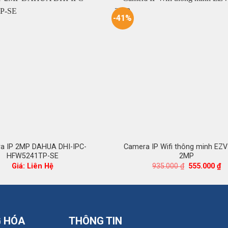
-41%
a IP 2MP DAHUA DHI-IPC-
Camera IP Wifi thông minh EZV
HFW5241TP-SE
2MP
Giá
Gi
Giá: Liên Hệ
935.000
₫
555.000
₫
gốc
hi
là:
tạ
935.000 ₫.
là:
55
G HÓA
THÔNG TIN