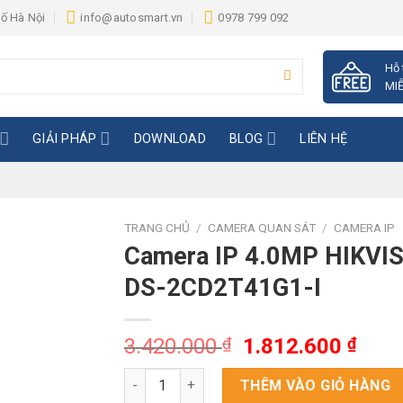
hố Hà Nội
info@autosmart.vn
0978 799 092
Hỗ 
MIỄ
GIẢI PHÁP
DOWNLOAD
BLOG
LIÊN HỆ
TRANG CHỦ
/
CAMERA QUAN SÁT
/
CAMERA IP
Camera IP 4.0MP HIKVI
DS-2CD2T41G1-I
Giá
Giá
3.420.000
₫
1.812.600
₫
gốc
hiện
Camera IP 4.0MP HIKVISION DS-2CD2T41G1-I
là:
tại
THÊM VÀO GIỎ HÀNG