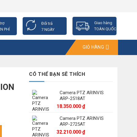
Giao hàng
trợ
Đổi trả
TOÀN QUỐC
N PHÍ
7 NGÀY
GIỎ HÀNG
CÓ THỂ BẠN SẼ THÍCH
SION
Camera PTZ ARINVIS
ARP-2518AT
18.350.000
₫
Camera PTZ ARINVIS
ARP-2725AT
 số lượng
32.210.000
₫