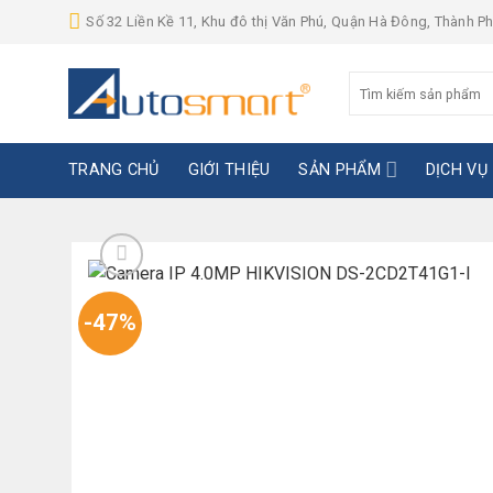
Skip
Số 32 Liền Kề 11, Khu đô thị Văn Phú, Quận Hà Đông, Thành P
to
content
Tìm
kiếm:
TRANG CHỦ
GIỚI THIỆU
SẢN PHẨM
DỊCH VỤ
-47%