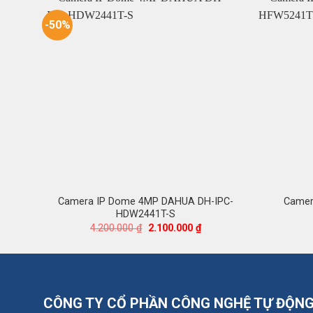
-50%
Camera IP Dome 4MP DAHUA DH-IPC-
Camer
HDW2441T-S
Giá
Giá
4.200.000
₫
2.100.000
₫
gốc
hiện
là:
tại
4.200.000 ₫.
là:
2.100.000 ₫.
CÔNG TY CỔ PHẦN CÔNG NGHỆ TỰ ĐỘN