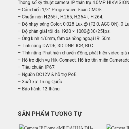
Thông số kỹ thuật camera IP thân trụ 4.0MP HIKVISI
– Cảm biến 1/3″ Progressive Scan CMOS.
– Chuẩn nén H.265+, H.265, H.264+, H.264.
– Độ nhạy sáng Color: 0.028 Lux @ (F2.0, AGC ON), 0 Lu
– Độ phân giải tối đa 1920 × 1080@30/25fps.
– Ông kinh 4/6mm, tầm xa hồng ngoại IR: 50m.
– Tính năng DWDR, 3D DNR, ICR, BLC.
– Tính năng Phát hiện chuyển động, phát hiện video giả
– Hỗ trợ dịch vụ Hik-Connect, Hỗ trợ tên miền Camerad
– Tiêu chuẩn IP67.
– Nguồn DC12V & hỗ trợ PoE.
– Xuất xứ: Trung Quốc.
– Bảo hành: 12 tháng.
SẢN PHẨM TƯƠNG TỰ