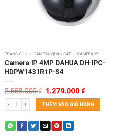
TRANG CHỦ
/
CAMERA QUAN SÁT
/
CAMERA IP
Camera IP 4MP DAHUA DH-IPC-
HDPW1431R1P-S4
Giá
Giá
2.558.000
₫
1.279.000
₫
gốc
hiện
Camera IP 4MP DAHUA DH-IPC-HDPW1431R1P-S4 số lượng
là:
tại
THÊM VÀO GIỎ HÀNG
2.558.000 ₫.
là:
1.279.000 ₫.