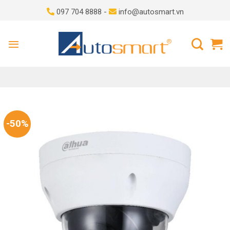
Skip
097 704 8888 -
info@autosmart.vn
to
content
-50%