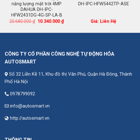
năng lượng mặt trời 4MP
DH-IPC-HFW5442TP-ASE
DAHUA DH-IPC-
HFW2431DG-4G-SP-LA-B
Giá
Giá
20.680.000
₫
10.340.000
₫
Giá: Liên Hệ
n
gốc
hiện
là:
tại
20.680.000 ₫.
là:
.000 ₫.
10.340.000 ₫.
CÔNG TY CỔ PHẦN CÔNG NGHỆ TỰ ĐỘNG HÓA
AUTOSMART
Số 32 Liền Kề 11, Khu đô thị Văn Phú, Quận Hà Đông, Thành
Phố Hà Nội
0978799092
info@autosmart.vn
http://autosmart.vn
THÔNG TIN