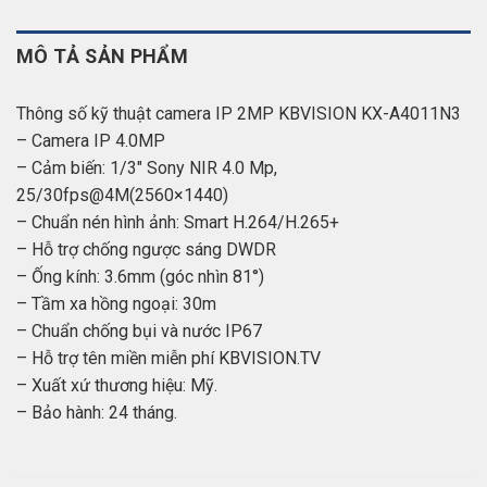
MÔ TẢ SẢN PHẨM
Thông số kỹ thuật camera IP 2MP KBVISION KX-A4011N3
– Camera IP 4.0MP
– Cảm biến: 1/3″ Sony NIR 4.0 Mp,
25/30fps@4M(2560×1440)
– Chuẩn nén hình ảnh: Smart H.264/H.265+
– Hỗ trợ chống ngược sáng DWDR
– Ống kính: 3.6mm (góc nhìn 81°)
– Tầm xa hồng ngoại: 30m
– Chuẩn chống bụi và nước IP67
– Hỗ trợ tên miền miễn phí KBVISION.TV
– Xuất xứ thương hiệu: Mỹ.
– Bảo hành: 24 tháng.