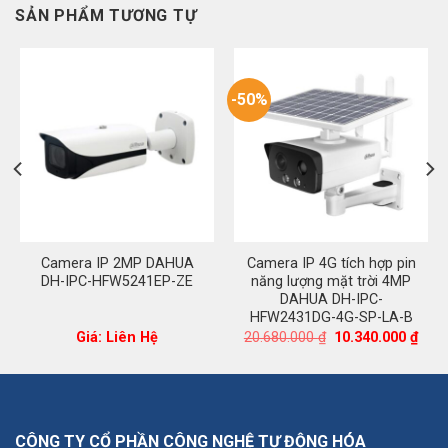
SẢN PHẨM TƯƠNG TỰ
-50%
Camera IP 2MP DAHUA
Camera IP 4G tích hợp pin
DH-IPC-HFW5241EP-ZE
năng lượng mặt trời 4MP
DAHUA DH-IPC-
HFW2431DG-4G-SP-LA-B
á
Giá
Giá
Giá: Liên Hệ
20.680.000
₫
10.340.000
₫
ện
gốc
hiện
là:
tại
20.680.000 ₫.
là:
823.000 ₫.
10.3
CÔNG TY CỔ PHẦN CÔNG NGHỆ TỰ ĐỘNG HÓA