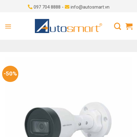
Skip
097 704 8888 -
info@autosmart.vn
to
content
-50%