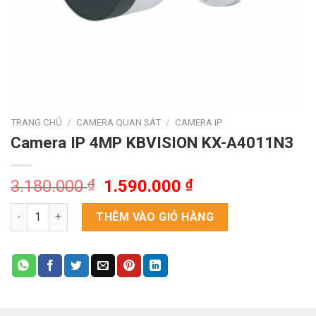
TRANG CHỦ
/
CAMERA QUAN SÁT
/
CAMERA IP
Camera IP 4MP KBVISION KX-A4011N3
Giá
Giá
3.180.000
₫
1.590.000
₫
gốc
hiện
Camera IP 4MP KBVISION KX-A4011N3 số lượng
là:
tại
THÊM VÀO GIỎ HÀNG
3.180.000 ₫.
là:
1.590.000 ₫.