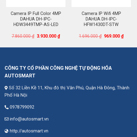
Camera IP Full Color 4MP
Camera IP Wifi 4MP
DAHUA DH-IPC-
DAHUA DH-IPC-
HDW3449TMP-AS-LED
HFW1430DT-STW
Giá
Giá
Giá
Giá
7.860.000
₫
3.930.000
₫
1.696.000
₫
969.000
₫
gốc
hiện
gốc
hiện
là:
tại
là:
tại
7.860.000 ₫.
là:
1.696.000 ₫.
là:
3.930.000 ₫.
969.00
CÔNG TY CỔ PHẦN CÔNG NGHỆ TỰ ĐỘNG HÓA
AUTOSMART
Số 32 Liền Kề 11, Khu đô thị Văn Phú, Quận Hà Đông, Thành
Phố Hà Nội
0978799092
info@autosmart.vn
http://autosmart.vn