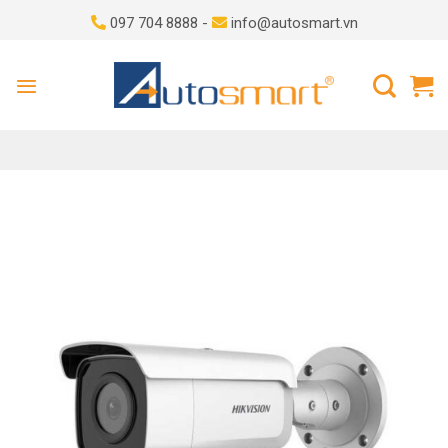
Skip
097 704 8888 -
info@autosmart.vn
to
content