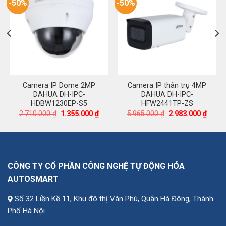
-50%
-50%
Camera IP Dome 2MP
Camera IP thân trụ 4MP
DAHUA DH-IPC-
DAHUA DH-IPC-
HDBW1230EP-S5
HFW2441TP-ZS
á
Giá
Giá
Giá
Giá
2.710.000
₫
1.355.000
₫
5.965.000
₫
2.983.000
₫
ện
gốc
hiện
gốc
hiện
là:
tại
là:
tại
2.710.000 ₫.
là:
5.965.000 ₫.
là:
100.000 ₫.
1.355.000 ₫.
2.983.
CÔNG TY CỔ PHẦN CÔNG NGHỆ TỰ ĐỘNG HÓA
AUTOSMART
Số 32 Liền Kề 11, Khu đô thị Văn Phú, Quận Hà Đông, Thành
Phố Hà Nội