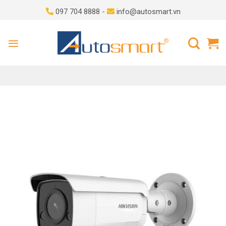
Skip
097 704 8888 -
info@autosmart.vn
to
content