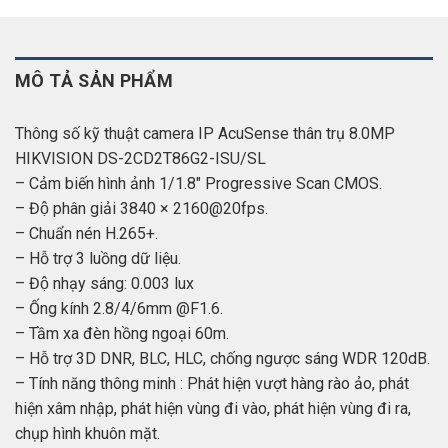
MÔ TẢ SẢN PHẨM
Thông số kỹ thuật camera IP AcuSense thân trụ 8.0MP
HIKVISION DS-2CD2T86G2-ISU/SL
– Cảm biến hình ảnh 1/1.8″ Progressive Scan CMOS.
– Độ phân giải 3840 × 2160@20fps.
– Chuẩn nén H.265+.
– Hỗ trợ 3 luồng dữ liệu.
– Độ nhạy sáng: 0.003 lux
– Ống kính 2.8/4/6mm @F1.6.
– Tầm xa đèn hồng ngoại 60m.
– Hỗ trợ 3D DNR, BLC, HLC, chống ngược sáng WDR 120dB.
– Tính năng thông minh : Phát hiện vượt hàng rào ảo, phát
hiện xâm nhập, phát hiện vùng đi vào, phát hiện vùng đi ra,
chụp hình khuôn mặt.