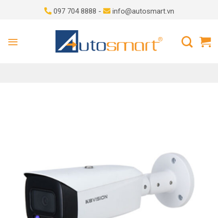
Skip
097 704 8888 -
info@autosmart.vn
to
content