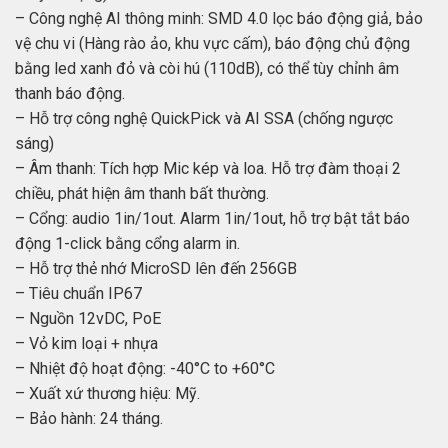
– Công nghệ AI thông minh: SMD 4.0 lọc báo động giả, bảo
vệ chu vi (Hàng rào ảo, khu vực cấm), báo động chủ động
bằng led xanh đỏ và còi hú (110dB), có thể tùy chỉnh âm
thanh báo động.
– Hỗ trợ công nghệ QuickPick và AI SSA (chống ngược
sáng)
– Âm thanh: Tích hợp Mic kép và loa. Hỗ trợ đàm thoại 2
chiều, phát hiện âm thanh bất thường.
– Cổng: audio 1in/1out. Alarm 1in/1out, hỗ trợ bật tắt báo
động 1-click bằng cổng alarm in.
– Hỗ trợ thẻ nhớ MicroSD lên đến 256GB
– Tiêu chuẩn IP67
– Nguồn 12vDC, PoE
– Vỏ kim loại + nhựa
– Nhiệt độ hoạt động: -40°C to +60°C
– Xuất xứ thương hiệu: Mỹ.
– Bảo hành: 24 tháng.