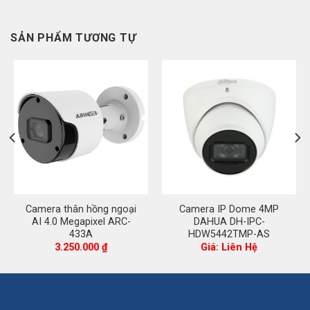
SẢN PHẨM TƯƠNG TỰ
Camera thân hồng ngoại
Camera IP Dome 4MP
AI 4.0 Megapixel ARC-
DAHUA DH-IPC-
433A
HDW5442TMP-AS
á
3.250.000
₫
Giá: Liên Hệ
ện
185.000 ₫.