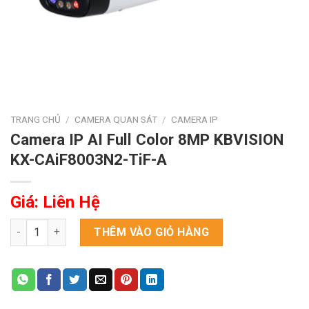
TRANG CHỦ
/
CAMERA QUAN SÁT
/
CAMERA IP
Camera IP AI Full Color 8MP KBVISION
KX-CAiF8003N2-TiF-A
Giá: Liên Hệ
Camera IP AI Full Color 8MP KBVISION KX-CAiF8003N2-TiF-A số
THÊM VÀO GIỎ HÀNG