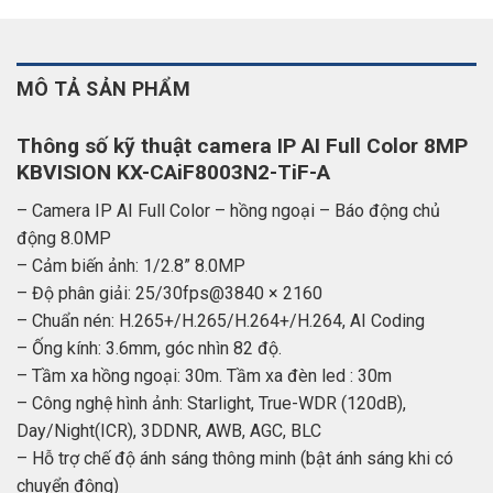
MÔ TẢ SẢN PHẨM
Thông số kỹ thuật camera IP AI Full Color 8MP
KBVISION KX-CAiF8003N2-TiF-A
– Camera IP AI Full Color – hồng ngoại – Báo động chủ
động 8.0MP
– Cảm biến ảnh: 1/2.8” 8.0MP
– Độ phân giải: 25/30fps@3840 × 2160
– Chuẩn nén: H.265+/H.265/H.264+/H.264, AI Coding
– Ống kính: 3.6mm, góc nhìn 82 độ.
– Tầm xa hồng ngoại: 30m. Tầm xa đèn led : 30m
– Công nghệ hình ảnh: Starlight, True-WDR (120dB),
Day/Night(ICR), 3DDNR, AWB, AGC, BLC
– Hỗ trợ chế độ ánh sáng thông minh (bật ánh sáng khi có
chuyển động)