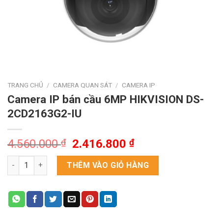
TRANG CHỦ
/
CAMERA QUAN SÁT
/
CAMERA IP
Camera IP bán cầu 6MP HIKVISION DS-
2CD2163G2-IU
Giá
Giá
4.560.000
₫
2.416.800
₫
gốc
hiện
Camera IP bán cầu 6MP HIKVISION DS-2CD2163G2-IU số lượng
là:
tại
THÊM VÀO GIỎ HÀNG
4.560.000 ₫.
là:
2.416.800 ₫.