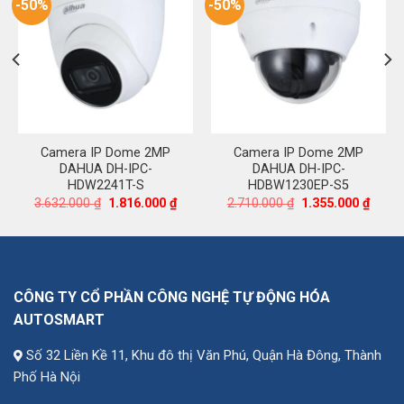
-50%
-50%
Camera IP Dome 2MP
Camera IP Dome 2MP
DAHUA DH-IPC-
DAHUA DH-IPC-
HDW2241T-S
HDBW1230EP-S5
Giá
Giá
Giá
Giá
3.632.000
₫
1.816.000
₫
2.710.000
₫
1.355.000
₫
n
gốc
hiện
gốc
hiện
là:
tại
là:
tại
3.632.000 ₫.
là:
2.710.000 ₫.
là:
.000 ₫.
1.816.000 ₫.
1.355.
CÔNG TY CỔ PHẦN CÔNG NGHỆ TỰ ĐỘNG HÓA
AUTOSMART
Số 32 Liền Kề 11, Khu đô thị Văn Phú, Quận Hà Đông, Thành
Phố Hà Nội