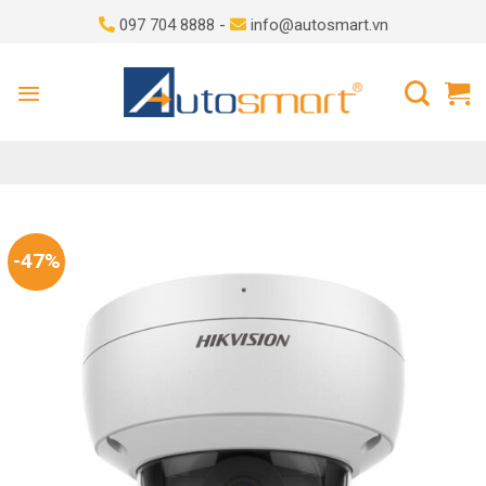
Skip
097 704 8888 -
info@autosmart.vn
to
content
-47%