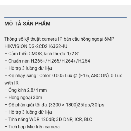
MÔ TẢ SẢN PHẨM
Thông số kỹ thuật camera IP bán cầu hồng ngoại 6MP
HIKVISION DS-2CD2163G2-IU
– Cảm biến CMOS, kích thước: 1/2.8″.
– Chuẩn nén H.265+/H.265/H.264+/H.264
– Hỗ trợ 3 luồng dữ liệu
– Độ nhạy sáng : Color: 0.005 Lux @ (F1.6, AGC ON), 0 Lux
with IR.
– Ông kính 2.8/4 mm
– Hồng ngoại 30m
– Độ phân giải tối đa: (3200 × 1800)25fps/30fps
– Hỗ trợ 3 luồng dữ liệu
– Tính năng WDR 120dB; 3D DNR; ICR, BLC
– Tích hợp Mic trên camera