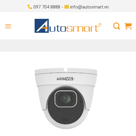
Skip
097 704 8888 -
info@autosmart.vn
to
content