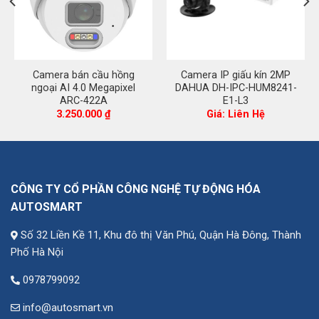
Camera bán cầu hồng
Camera IP giấu kín 2MP
ngoại AI 4.0 Megapixel
DAHUA DH-IPC-HUM8241-
ARC-422A
E1-L3
á
3.250.000
₫
Giá: Liên Hệ
ện
816.000 ₫.
CÔNG TY CỔ PHẦN CÔNG NGHỆ TỰ ĐỘNG HÓA
AUTOSMART
Số 32 Liền Kề 11, Khu đô thị Văn Phú, Quận Hà Đông, Thành
Phố Hà Nội
0978799092
info@autosmart.vn