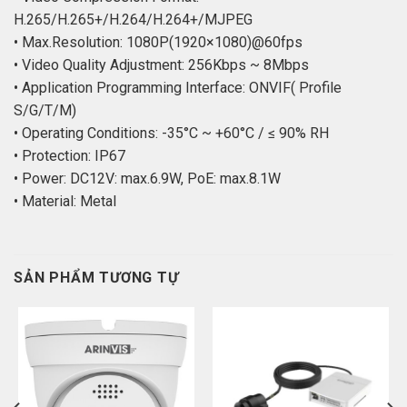
H.265/H.265+/H.264/H.264+/MJPEG
• Max.Resolution: 1080P(1920×1080)@60fps
• Video Quality Adjustment: 256Kbps ~ 8Mbps
• Application Programming Interface: ONVIF( Profile
S/G/T/M)
• Operating Conditions: -35°C ~ +60°C / ≤ 90% RH
• Protection: IP67
• Power: DC12V: max.6.9W, PoE: max.8.1W
• Material: Metal
SẢN PHẨM TƯƠNG TỰ