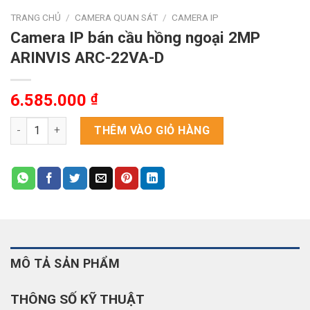
TRANG CHỦ
/
CAMERA QUAN SÁT
/
CAMERA IP
Camera IP bán cầu hồng ngoại 2MP
ARINVIS ARC-22VA-D
6.585.000
₫
Camera IP bán cầu hồng ngoại 2MP ARINVIS ARC-22VA-D số l
THÊM VÀO GIỎ HÀNG
MÔ TẢ SẢN PHẨM
THÔNG SỐ KỸ THUẬT