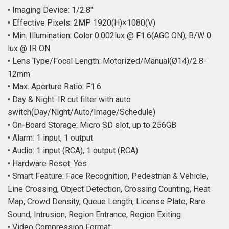
• Imaging Device: 1/2.8″
• Effective Pixels: 2MP 1920(H)×1080(V)
• Min. Illumination: Color 0.002lux @ F1.6(AGC ON); B/W 0
lux @ IR ON
• Lens Type/Focal Length: Motorized/Manual(Ø14)/2.8-
12mm
• Max. Aperture Ratio: F1.6
• Day & Night: IR cut filter with auto
switch(Day/Night/Auto/Image/Schedule)
• On-Board Storage: Micro SD slot, up to 256GB
• Alarm: 1 input, 1 output
• Audio: 1 input (RCA), 1 output (RCA)
• Hardware Reset: Yes
• Smart Feature: Face Recognition, Pedestrian & Vehicle,
Line Crossing, Object Detection, Crossing Counting, Heat
Map, Crowd Density, Queue Length, License Plate, Rare
Sound, Intrusion, Region Entrance, Region Exiting
• Video Compression Format: