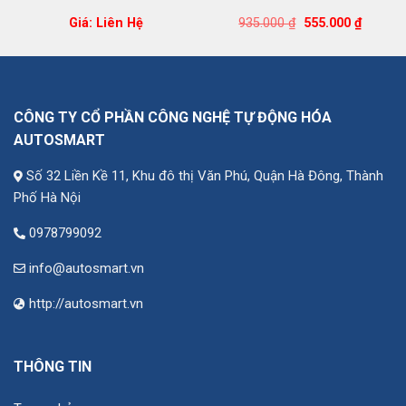
Giá
Giá
Giá: Liên Hệ
935.000
₫
555.000
₫
gốc
hiện
là:
tại
935.000 ₫.
là:
555.000
CÔNG TY CỔ PHẦN CÔNG NGHỆ TỰ ĐỘNG HÓA
AUTOSMART
Số 32 Liền Kề 11, Khu đô thị Văn Phú, Quận Hà Đông, Thành
Phố Hà Nội
0978799092
info@autosmart.vn
http://autosmart.vn
THÔNG TIN