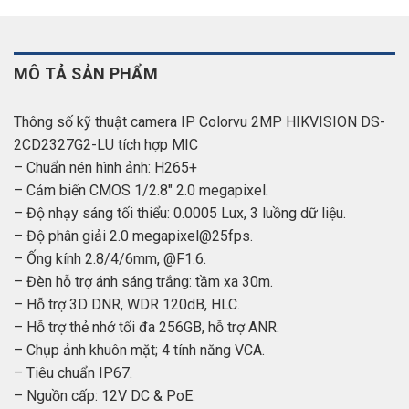
MÔ TẢ SẢN PHẨM
Thông số kỹ thuật camera IP Colorvu 2MP HIKVISION DS-
2CD2327G2-LU tích hợp MIC
– Chuẩn nén hình ảnh: H265+
– Cảm biến CMOS 1/2.8″ 2.0 megapixel.
– Độ nhạy sáng tối thiểu: 0.0005 Lux, 3 luồng dữ liệu.
– Độ phân giải 2.0 megapixel@25fps.
– Ống kính 2.8/4/6mm, @F1.6.
– Đèn hỗ trợ ánh sáng trắng: tầm xa 30m.
– Hỗ trợ 3D DNR, WDR 120dB, HLC.
– Hỗ trợ thẻ nhớ tối đa 256GB, hỗ trợ ANR.
– Chụp ảnh khuôn mặt; 4 tính năng VCA.
– Tiêu chuẩn IP67.
– Nguồn cấp: 12V DC & PoE.