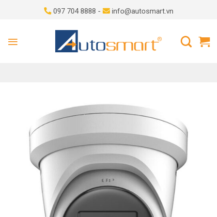
Skip
097 704 8888 -
info@autosmart.vn
to
content