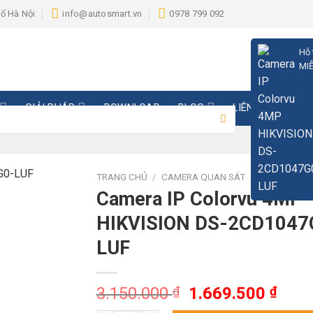
hố Hà Nội
info@autosmart.vn
0978 799 092
Hỗ 
MIỄ
GIẢI PHÁP
DOWNLOAD
BLOG
LIÊN HỆ
TRANG CHỦ
/
CAMERA QUAN SÁT
/
CAMERA IP
Camera IP Colorvu 4MP
HIKVISION DS-2CD1047
LUF
Giá
Giá
3.150.000
₫
1.669.500
₫
gốc
hiện