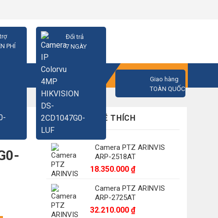
trợ
Đổi trả
N PHÍ
7 NGÀY
GIỎ HÀNG
Giao hàng
TOÀN QUỐC
CÓ THỂ BẠN SẼ THÍCH
Camera PTZ ARINVIS
G0-
ARP-2518AT
18.350.000
₫
Camera PTZ ARINVIS
ARP-2725AT
32.210.000
₫