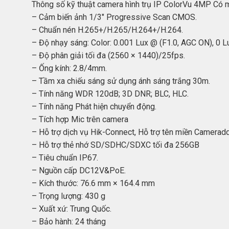
Thông số kỹ thuật camera hình trụ IP ColorVu 4MP 
– Cảm biến ảnh 1/3″ Progressive Scan CMOS.
– Chuẩn nén H.265+/H.265/H.264+/H.264.
– Độ nhạy sáng: Color: 0.001 Lux @ (F1.0, AGC ON), 0 Lux
– Độ phân giải tối đa (2560 × 1440)/25fps.
– Ống kính: 2.8/4mm.
– Tầm xa chiếu sáng sử dụng ánh sáng trắng 30m.
– Tính năng WDR 120dB; 3D DNR; BLC, HLC.
– Tính năng Phát hiện chuyển động.
– Tích hợp Mic trên camera
– Hỗ trợ dịch vụ Hik-Connect, Hỗ trợ tên miền Camerad
– Hỗ trợ thẻ nhớ SD/SDHC/SDXC tối đa 256GB
– Tiêu chuẩn IP67.
– Nguồn cấp DC12V&PoE.
– Kích thước: 76.6 mm × 164.4 mm
– Trọng lượng: 430 g
– Xuất xứ: Trung Quốc.
– Bảo hành: 24 tháng