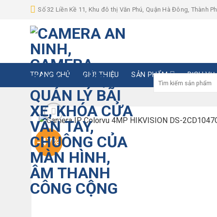
Skip
Số 32 Liền Kề 11, Khu đô thị Văn Phú, Quận Hà Đông, Thành P
to
content
TRANG CHỦ
GIỚI THIỆU
SẢN PHẨM
DỊCH VỤ
Tìm
kiếm:
-47%