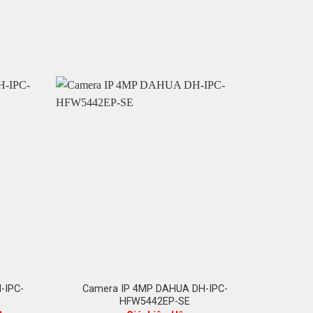
-44%
-IPC-
Camera IP 4MP DAHUA DH-IPC-
Camer
HFW5442EP-SE
I