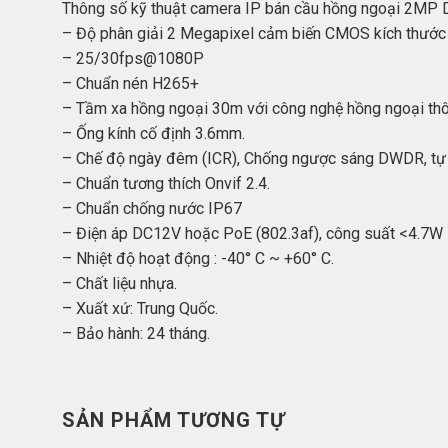
Thông số kỹ thuật camera IP bán cầu hồng ngoại 2
– Độ phân giải 2 Megapixel cảm biến CMOS kích thước 
– 25/30fps@1080P
– Chuẩn nén H265+
– Tầm xa hồng ngoại 30m với công nghệ hồng ngoại th
– Ống kính cố định 3.6mm.
– Chế độ ngày đêm (ICR), Chống ngược sáng DWDR, tự đ
– Chuẩn tương thích Onvif 2.4.
– Chuẩn chống nước IP67
– Điện áp DC12V hoặc PoE (802.3af), công suất <4.7W
– Nhiệt độ hoạt động : -40° C ~ +60° C.
– Chất liệu nhựa.
– Xuất xứ: Trung Quốc.
– Bảo hành: 24 tháng.
SẢN PHẨM TƯƠNG TỰ