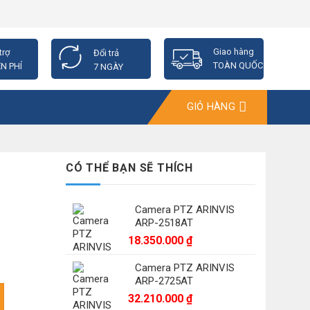
Giao hàng
trợ
Đổi trả
TOÀN QUỐC
N PHÍ
7 NGÀY
GIỎ HÀNG
CÓ THỂ BẠN SẼ THÍCH
Camera PTZ ARINVIS
ARP-2518AT
18.350.000
₫
Camera PTZ ARINVIS
ARP-2725AT
 số lượng
32.210.000
₫