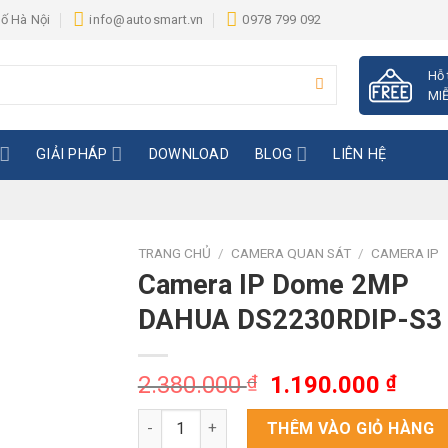
hố Hà Nội
info@autosmart.vn
0978 799 092
Hỗ 
MIỄ
GIẢI PHÁP
DOWNLOAD
BLOG
LIÊN HỆ
TRANG CHỦ
/
CAMERA QUAN SÁT
/
CAMERA IP
Camera IP Dome 2MP
DAHUA DS2230RDIP-S3
Giá
Giá
2.380.000
₫
1.190.000
₫
gốc
hiện
Camera IP Dome 2MP DAHUA DS2230RDIP-S3
là:
tại
THÊM VÀO GIỎ HÀNG