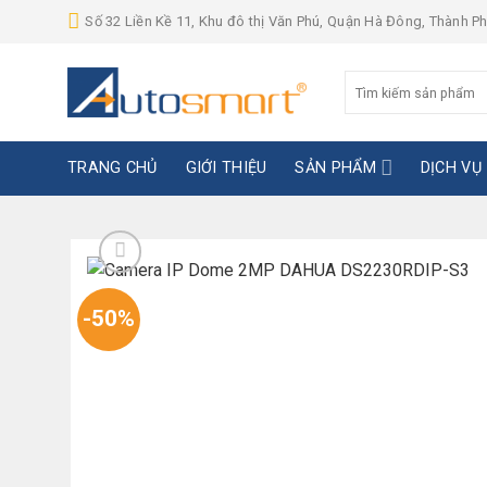
Skip
Số 32 Liền Kề 11, Khu đô thị Văn Phú, Quận Hà Đông, Thành P
to
content
Tìm
kiếm:
TRANG CHỦ
GIỚI THIỆU
SẢN PHẨM
DỊCH VỤ
-50%