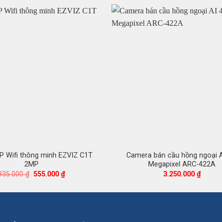
P Wifi thông minh EZVIZ C1T
Camera bán cầu hồng ngoại A
2MP
Megapixel ARC-422A
Giá
Giá
935.000
₫
555.000
₫
3.250.000
₫
gốc
hiện
là:
tại
935.000 ₫.
là:
555.000 ₫.