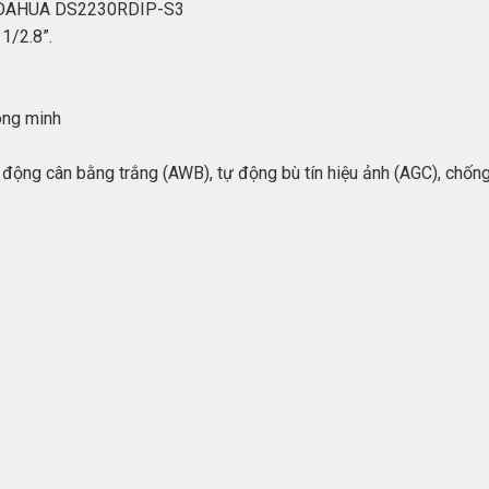
MP DAHUA DS2230RDIP-S3
1/2.8”.
ông minh
ộng cân bằng trắng (AWB), tự động bù tín hiệu ảnh (AGC), chốn