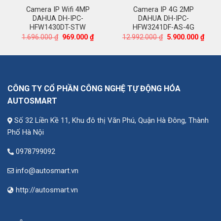
Camera IP Wifi 4MP
Camera IP 4G 2MP
DAHUA DH-IPC-
DAHUA DH-IPC-
HFW1430DT-STW
HFW3241DF-AS-4G
Giá
Giá
Giá
Giá
1.696.000
₫
969.000
₫
12.992.000
₫
5.900.000
₫
n
gốc
hiện
gốc
hiện
là:
tại
là:
tại
1.696.000 ₫.
là:
12.992.000 ₫.
là:
.000 ₫.
969.000 ₫.
5.900
CÔNG TY CỔ PHẦN CÔNG NGHỆ TỰ ĐỘNG HÓA
AUTOSMART
Số 32 Liền Kề 11, Khu đô thị Văn Phú, Quận Hà Đông, Thành
Phố Hà Nội
0978799092
info@autosmart.vn
http://autosmart.vn