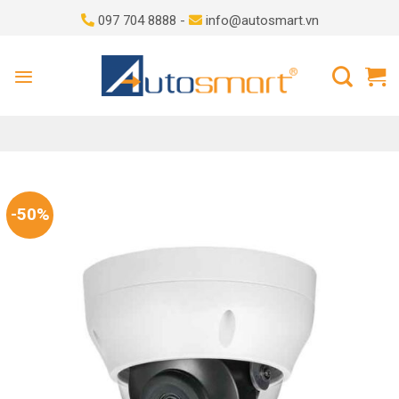
Skip
097 704 8888 -
info@autosmart.vn
to
content
-50%