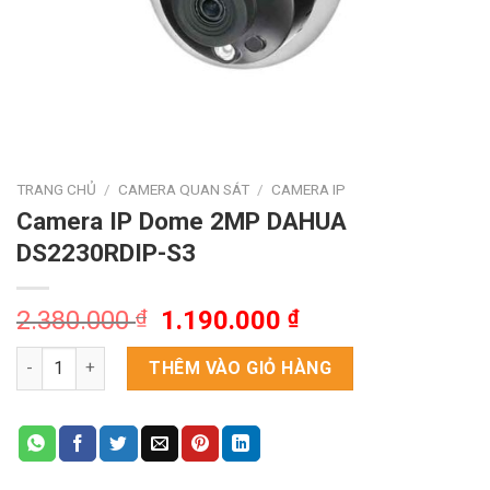
TRANG CHỦ
/
CAMERA QUAN SÁT
/
CAMERA IP
Camera IP Dome 2MP DAHUA
DS2230RDIP-S3
Giá
Giá
2.380.000
₫
1.190.000
₫
gốc
hiện
Camera IP Dome 2MP DAHUA DS2230RDIP-S3 số lượng
là:
tại
THÊM VÀO GIỎ HÀNG
2.380.000 ₫.
là:
1.190.000 ₫.