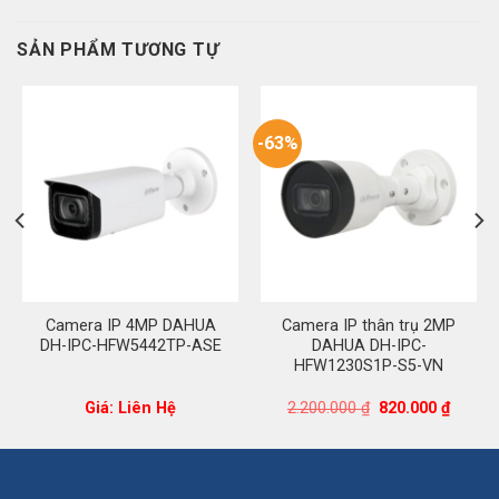
SẢN PHẨM TƯƠNG TỰ
-63%
Camera IP 4MP DAHUA
Camera IP thân trụ 2MP
DH-IPC-HFW5442TP-ASE
DAHUA DH-IPC-
HFW1230S1P-S5-VN
Giá
Giá
Giá: Liên Hệ
2.200.000
₫
820.000
₫
n
gốc
hiện
là:
tại
2.200.000 ₫.
là:
.000 ₫.
820.00