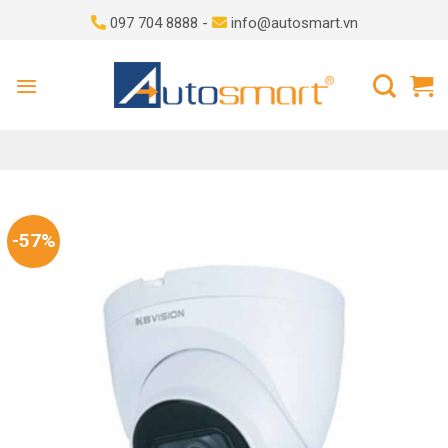
Skip
097 704 8888 -
info@autosmart.vn
to
content
-57%