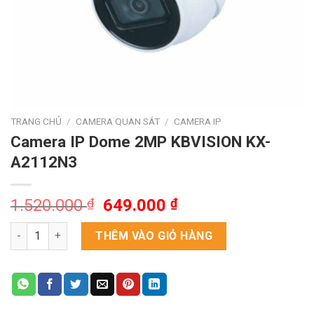
TRANG CHỦ
/
CAMERA QUAN SÁT
/
CAMERA IP
Camera IP Dome 2MP KBVISION KX-
A2112N3
Giá
Giá
1.520.000
₫
649.000
₫
gốc
hiện
Camera IP Dome 2MP KBVISION KX-A2112N3 số lượng
là:
tại
THÊM VÀO GIỎ HÀNG
1.520.000 ₫.
là:
649.000 ₫.