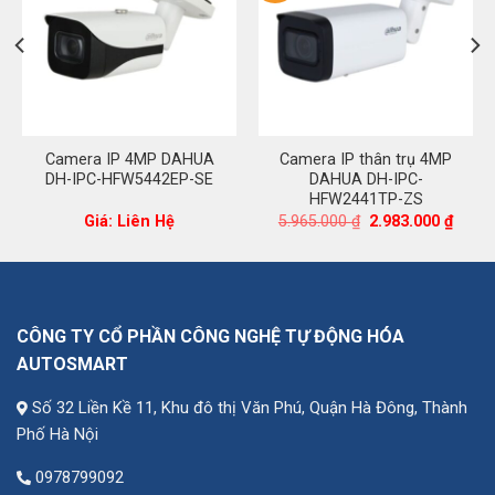
Camera IP 4MP DAHUA
Camera IP thân trụ 4MP
DH-IPC-HFW5442EP-SE
DAHUA DH-IPC-
HFW2441TP-ZS
á
Giá
Giá
Giá: Liên Hệ
5.965.000
₫
2.983.000
₫
ện
gốc
hiện
là:
tại
5.965.000 ₫.
là:
930.000 ₫.
2.983.
CÔNG TY CỔ PHẦN CÔNG NGHỆ TỰ ĐỘNG HÓA
AUTOSMART
Số 32 Liền Kề 11, Khu đô thị Văn Phú, Quận Hà Đông, Thành
Phố Hà Nội
0978799092