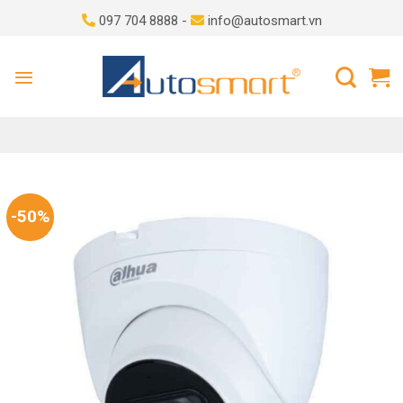
Skip
097 704 8888 -
info@autosmart.vn
to
content
-50%