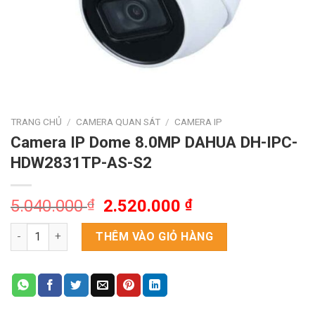
TRANG CHỦ
/
CAMERA QUAN SÁT
/
CAMERA IP
Camera IP Dome 8.0MP DAHUA DH-IPC-
HDW2831TP-AS-S2
Giá
Giá
5.040.000
₫
2.520.000
₫
gốc
hiện
Camera IP Dome 8.0MP DAHUA DH-IPC-HDW2831TP-AS-S2 số 
là:
tại
THÊM VÀO GIỎ HÀNG
5.040.000 ₫.
là:
2.520.000 ₫.