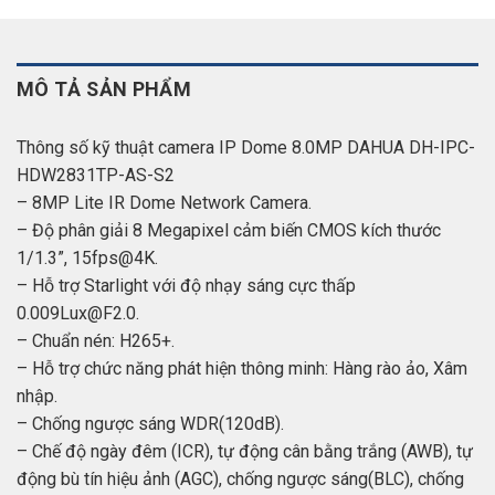
MÔ TẢ SẢN PHẨM
Thông số kỹ thuật camera IP Dome 8.0MP DAHUA DH-IPC-
HDW2831TP-AS-S2
– 8MP Lite IR Dome Network Camera.
– Độ phân giải 8 Megapixel cảm biến CMOS kích thước
1/1.3”, 15fps@4K.
– Hỗ trợ Starlight với độ nhạy sáng cực thấp
0.009Lux@F2.0.
– Chuẩn nén: H265+.
– Hỗ trợ chức năng phát hiện thông minh: Hàng rào ảo, Xâm
nhập.
– Chống ngược sáng WDR(120dB).
– Chế độ ngày đêm (ICR), tự động cân bằng trắng (AWB), tự
động bù tín hiệu ảnh (AGC), chống ngược sáng(BLC), chống