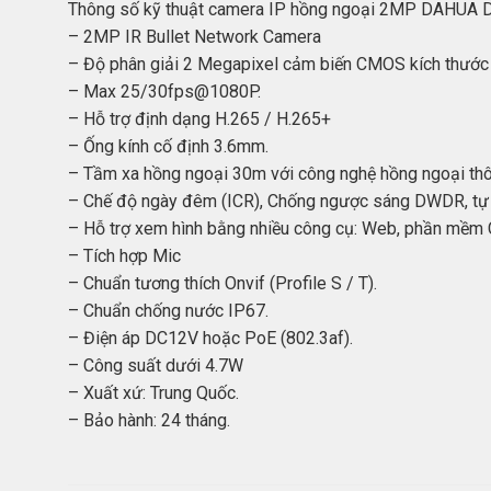
Thông số kỹ thuật camera IP hồng ngoại 2MP DAHU
– 2MP IR Bullet Network Camera
– Độ phân giải 2 Megapixel cảm biến CMOS kích thước 
– Max 25/30fps@1080P.
– Hỗ trợ định dạng H.265 / H.265+
– Ống kính cố định 3.6mm.
– Tầm xa hồng ngoại 30m với công nghệ hồng ngoại th
– Chế độ ngày đêm (ICR), Chống ngược sáng DWDR, tự đ
– Hỗ trợ xem hình bằng nhiều công cụ: Web, phần m
– Tích hợp Mic
– Chuẩn tương thích Onvif (Profile S / T).
– Chuẩn chống nước IP67.
– Điện áp DC12V hoặc PoE (802.3af).
– Công suất dưới 4.7W
– Xuất xứ: Trung Quốc.
– Bảo hành: 24 tháng.