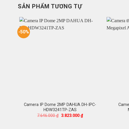
SẢN PHẨM TƯƠNG TỰ
-50%
Camera IP Dome 2MP DAHUA DH-IPC-
Camer
HDW3241TP-ZAS
Giá
Giá
7.646.000
₫
3.823.000
₫
gốc
hiện
là:
tại
7.646.000 ₫.
là: