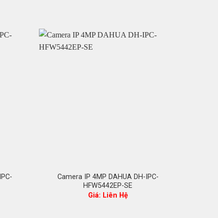
-50%
IPC-
Camera IP 4MP DAHUA DH-IPC-
Camera
HFW5442EP-SE
mặ
Giá: Liên Hệ
2