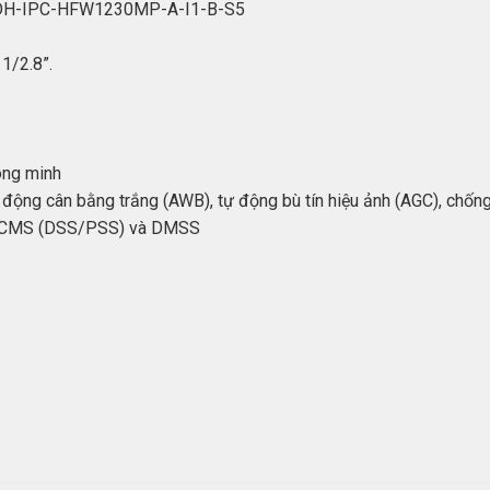
A DH-IPC-HFW1230MP-A-I1-B-S5
1/2.8”.
ông minh
ộng cân bằng trắng (AWB), tự động bù tín hiệu ảnh (AGC), chốn
ềm CMS (DSS/PSS) và DMSS