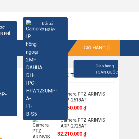
Đổi trả
trợ
7 NGÀY
N PHÍ
GIỎ HÀNG
Giao hàng
TOÀN QUỐC
CÓ THỂ BẠN SẼ THÍCH
MP
Camera PTZ ARINVIS
ARP-2518AT
18.350.000
₫
Camera PTZ ARINVIS
ARP-2725AT
32.210.000
₫