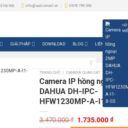
hố Hà Nội
info@autosmart.vn
0978 799 092
Hỗ 
MIỄ
GIẢI PHÁP
DOWNLOAD
BLOG
LIÊN HỆ
TRANG CHỦ
/
CAMERA QUAN SÁT
/
CAMERA IP
Camera IP hồng ngoại 2
DAHUA DH-IPC-
HFW1230MP-A-I1-B-S5
Giá
Giá
3.470.000
₫
1.735.000
₫
gốc
hiện