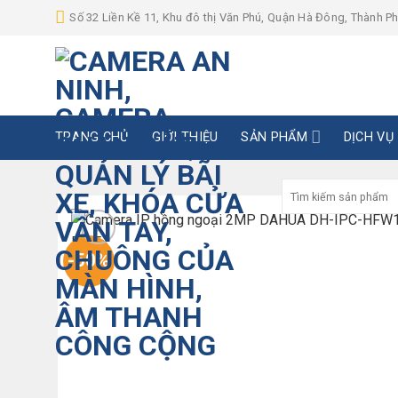
Skip
Số 32 Liền Kề 11, Khu đô thị Văn Phú, Quận Hà Đông, Thành P
to
content
TRANG CHỦ
GIỚI THIỆU
SẢN PHẨM
DỊCH VỤ
Tìm
kiếm:
-50%