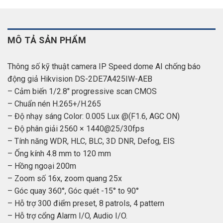
MÔ TẢ SẢN PHẨM
Thông số kỹ thuật camera IP Speed dome AI chống báo
động giả Hikvision DS-2DE7A425IW-AEB
– Cảm biến 1/2.8″ progressive scan CMOS
– Chuẩn nén H.265+/H.265
– Độ nhạy sáng Color: 0.005 Lux @(F1.6, AGC ON)
– Độ phân giải 2560 × 1440@25/30fps
– Tính năng WDR, HLC, BLC, 3D DNR, Defog, EIS
– Ống kính 4.8 mm to 120 mm
– Hồng ngoại 200m
– Zoom số 16x, zoom quang 25x
– Góc quay 360°, Góc quét -15° to 90°
– Hỗ trợ 300 điểm preset, 8 patrols, 4 pattern
– Hỗ trợ cổng Alarm I/O, Audio I/O.