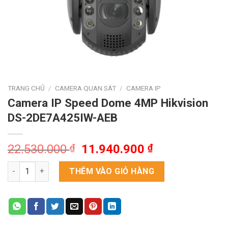
TRANG CHỦ
/
CAMERA QUAN SÁT
/
CAMERA IP
Camera IP Speed Dome 4MP Hikvision
DS-2DE7A425IW-AEB
Giá
Giá
22.530.000
₫
11.940.900
₫
gốc
hiện
Camera IP Speed Dome 4MP Hikvision DS-2DE7A425IW-AEB số
là:
tại
THÊM VÀO GIỎ HÀNG
22.530.000 ₫.
là:
11.940.900 ₫