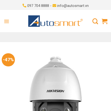
Skip
097 704 8888 -
info@autosmart.vn
to
content
-47%