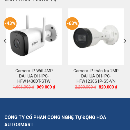
-43%
-63%
Camera IP Wifi 4MP
Camera IP thân trụ 2MP
DAHUA DH-IPC-
DAHUA DH-IPC-
HFW1430DT-STW
HFW1230S1P-S5-VN
á
Giá
Giá
Giá
Giá
1.696.000
₫
969.000
₫
2.200.000
₫
820.000
₫
ện
gốc
hiện
gốc
hiện
là:
tại
là:
tại
1.696.000 ₫.
là:
2.200.000 ₫.
là:
100.000 ₫.
969.000 ₫.
820.00
CÔNG TY CỔ PHẦN CÔNG NGHỆ TỰ ĐỘNG HÓA
AUTOSMART