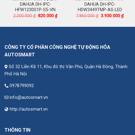
DAHUA DH-IPC-
DAHUA DH-IPC-
HFW1230S1P-S5-VN
HDW3449TMP-AS-LED
á
Giá
Giá
Giá
Giá
2.200.000
₫
820.000
₫
7.860.000
₫
3.930.000
₫
ện
gốc
hiện
gốc
hiện
là:
tại
là:
tại
2.200.000 ₫.
là:
7.860.000 ₫.
là:
100.000 ₫.
820.000 ₫.
3.930.
CÔNG TY CỔ PHẦN CÔNG NGHỆ TỰ ĐỘNG HÓA
AUTOSMART
Số 32 Liền Kề 11, Khu đô thị Văn Phú, Quận Hà Đông, Thành
Phố Hà Nội
0978799092
info@autosmart.vn
http://autosmart.vn
THÔNG TIN