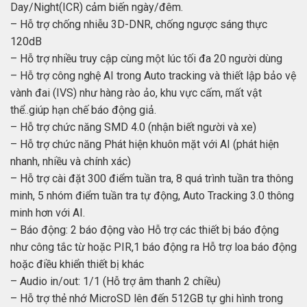
Day/Night(ICR) cảm biến ngày/đêm.
– Hỗ trợ chống nhiễu 3D-DNR, chống ngược sáng thực
120dB
– Hỗ trợ nhiều truy cập cùng một lúc tối đa 20 người dùng
– Hỗ trợ công nghệ AI trong Auto tracking và thiết lập bảo vệ
vành đai (IVS) như hàng rào ảo, khu vực cấm, mất vật
thể..giúp hạn chế báo động giả.
– Hỗ trợ chức năng SMD 4.0 (nhận biết người và xe)
– Hỗ trợ chức năng Phát hiện khuôn mặt với AI (phát hiện
nhanh, nhiều và chính xác)
– Hỗ trợ cài đặt 300 điểm tuần tra, 8 quá trình tuần tra thông
minh, 5 nhóm điểm tuần tra tự động, Auto Tracking 3.0 thông
minh hơn với AI.
– Báo động: 2 báo động vào Hỗ trợ các thiết bị báo động
như công tắc từ hoặc PIR,1 báo động ra Hỗ trợ loa báo động
hoặc điều khiển thiết bị khác
– Audio in/out: 1/1 (Hỗ trợ âm thanh 2 chiều)
– Hỗ trợ thẻ nhớ MicroSD lên đến 512GB tự ghi hình trong