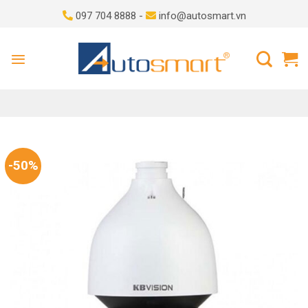
Skip
097 704 8888 -
info@autosmart.vn
to
content
-50%