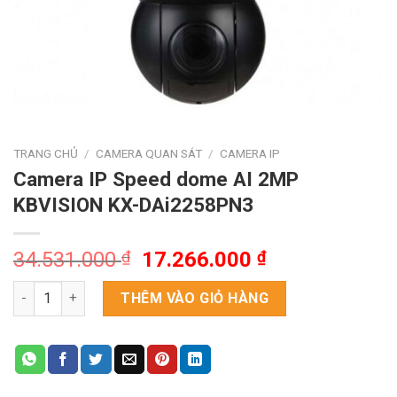
TRANG CHỦ
/
CAMERA QUAN SÁT
/
CAMERA IP
Camera IP Speed dome AI 2MP
KBVISION KX-DAi2258PN3
Giá
Giá
34.531.000
₫
17.266.000
₫
gốc
hiện
Camera IP Speed dome AI 2MP KBVISION KX-DAi2258PN3 số l
là:
tại
THÊM VÀO GIỎ HÀNG
34.531.000 ₫.
là:
17.266.000 ₫