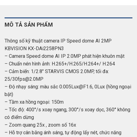
MÔ TẢ SẢN PHẨM
Thông số kỹ thuật camera IP Speed dome AI 2MP
KBVISION KX-DAi2258PN3
– Camera Speed dome AI IP 2.0MP phát hiện khuôn mặt
– Chuẩn nén hình ảnh: H.265+/H.265/H.264+/ H.264
– Cảm biến: 1/2.8″ STARVIS CMOS 2.0MP, tối đa:
25/30fps@2.0MP
– Độ nhạy sáng: màu sắc 0.005Lux@F1.6, 0Lux (hồng ngoại
bật)
– Tầm xa hồng ngoại: 150m
– Tốc độ: 400°/s xoay ngang, 300°/s xoay dọc, 360° không
có điểm dừng
– Zoom quang 25x , zoom số 16x
– Hỗ trợ cân bằng ánh sáng, tự động lấy nét, chức năng