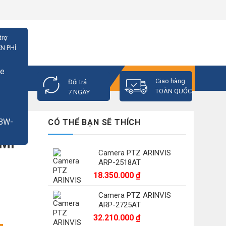
trợ
N PHÍ
GIỎ HÀNG
Giao hàng
Đổi trả
TOÀN QUỐC
7 NGÀY
CÓ THỂ BẠN SẼ THÍCH
4MP
Camera PTZ ARINVIS
ARP-2518AT
18.350.000
₫
Camera PTZ ARINVIS
ARP-2725AT
32.210.000
₫