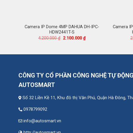
Camera IP Dome 4MP DAHUA DH-IPC-
Camera IP
HDW2441T-S
Giá
Giá
4.200.000
₫
2.100.000
₫
2
gốc
hiện
là:
tại
4.200.000 ₫.
là:
2.100.000 ₫.
CÔNG TY CỔ PHẦN CÔNG NGHỆ TỰ ĐỘN
AUTOSMART
Số 32 Liền Kề 11, Khu đô thị Văn Phú, Quận Hà Đông, T
0978799092
info@autosmart.vn
http://autosmart.vn