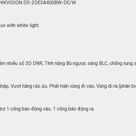
MP HIKVISION DS-2DE3A400BW-DE/W
x with white light.
ảm nhiễu số 3D DNR, Tính năng Bù ngược sáng BLC, chống rung 
ập, Vượt hàng rảo ảo, Phát hiện vùng đi vào, Vùng đi ra (phân biệ
 trợ 1 cổng báo động vào, 1 cổng báo động ra.