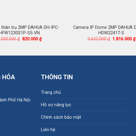
 thân trụ 2MP DAHUA DH-IPC-
Camera IP Dome 2MP DAHUA D
HFW1230S1P-S5-VN
HDW2241T-S
Giá
Giá
Giá
.200.000
₫
820.000
₫
3.632.000
₫
1.816.000
₫
gốc
hiện
gốc
là:
tại
là:
2.200.000 ₫.
là:
3.632.000 ₫.
820.000 ₫.
G HÓA
THÔNG TIN
Trang chủ
hành Phố Hà Nội
Hồ sơ năng lực
Chính sách bảo mật
Liên hệ