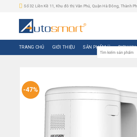
Skip
Số 32 Liền Kề 11, Khu đô thị Văn Phú, Quận Hà Đông, Thành P
to
content
TRANG CHỦ
GIỚI THIỆU
SẢN PHẨM
DỊCH VỤ
Tìm
kiếm:
-47%