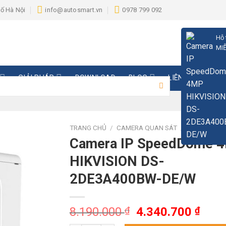
hố Hà Nội
info@autosmart.vn
0978 799 092
Hỗ 
MIỄ
GIẢI PHÁP
DOWNLOAD
BLOG
LIÊN HỆ
TRANG CHỦ
/
CAMERA QUAN SÁT
/
CAMERA IP
Camera IP SpeedDome 
HIKVISION DS-
2DE3A400BW-DE/W
Giá
Giá
8.190.000
₫
4.340.700
₫
gốc
hiện