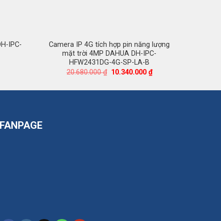
H-IPC-
Camera IP 4G tích hợp pin năng lượng
Came
mặt trời 4MP DAHUA DH-IPC-
HFW2431DG-4G-SP-LA-B
Giá
hiện
Giá
Giá
20.680.000
₫
10.340.000
₫
tại
gốc
hiện
là:
là:
tại
1.816.000 ₫.
20.680.000 ₫.
là:
10.340.000 ₫.
FANPAGE