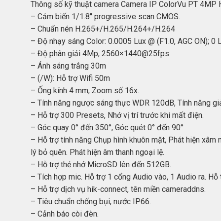
Thông số kỹ thuật camera Camera IP ColorVu PT 4
– Cảm biến 1/1.8″ progressive scan CMOS.
– Chuẩn nén H.265+/H.265/H.264+/H.264
– Độ nhạy sáng Color: 0.0005 Lux @ (F1.0, AGC ON); 0 Lu
– Độ phân giải 4Mp, 2560×1440@25fps
– Ánh sáng trắng 30m
– (/W): Hỗ trợ Wifi 50m
– Ống kính 4 mm, Zoom số 16x.
– Tính năng ngược sáng thực WDR 120dB, Tính năng gi
– Hỗ trợ 300 Presets, Nhớ vị trí trước khi mất điện.
– Góc quay 0° đến 350°, Góc quét 0° đến 90°
– Hỗ trợ tính năng Chụp hình khuôn mặt, Phát hiện xâm nh
lý bỏ quên. Phát hiện âm thanh ngoại lệ.
– Hỗ trợ thẻ nhớ MicroSD lên đến 512GB.
– Tích hợp mic. Hỗ trợ 1 cổng Audio vào, 1 Audio ra. Hỗ
– Hỗ trợ dịch vụ hik-connect, tên miền cameraddns.
– Tiêu chuẩn chống bụi, nước IP66.
– Cảnh báo còi đèn.