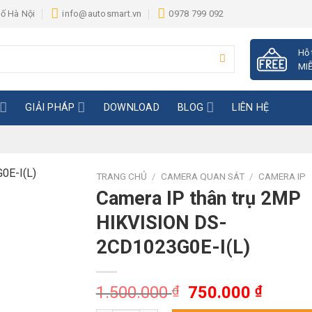
hố Hà Nội
info@autosmart.vn
0978 799 092
Hỗ 
MIỄ
GIẢI PHÁP
DOWNLOAD
BLOG
LIÊN HỆ
TRANG CHỦ
/
CAMERA QUAN SÁT
/
CAMERA IP
Camera IP thân trụ 2MP
HIKVISION DS-
2CD1023G0E-I(L)
Giá
Giá
1.500.000
₫
750.000
₫
gốc
hiện