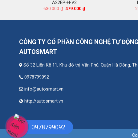
A22EP-H-V2
Giá
Giá
630.000
₫
479.000
₫
2
gốc
hiện
là:
tại
630.000 ₫.
là:
479.000 ₫.
CÔNG TY CỔ PHẦN CÔNG NGHỆ TỰ ĐỘN
AUTOSMART
Số 32 Liền Kề 11, Khu đô thị Văn Phú, Quận Hà Đông, T
0978799092
info@autosmart.vn
http://autosmart.vn
0978799092
Co