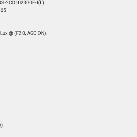
 DS-2CD1023G0E-I(L)
265
8Lux @ (F2.0, AGC ON).
).