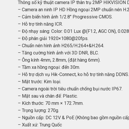
Thông số kỹ thuật camera IP thân trụ 2MP HIKVISION
– Camera an ninh IP HD Hồng ngoại 2MP chuẩn nén H.
– Cảm biến hình ảnh 1/2.8″ Progressive CMOS.
– Hỗ trợ tính năng ICR.
– Độ nhạy sáng: Color: 0.01 Lux @(F1.2, AGC ON), 0.02
– Độ phân giải 1920×1080@20fps.
– Chuẩn nén hình ảnh H265/H.264+&H.264.
– Tăng cường hình ảnh với 3D DNR, BLC.
– Ông kính 4mm, 2.8mm, (đặt hàng 6mm).
– Tầm xa hồng ngoại: đến 30m.
– Hỗ trợ dịch vụ Hik-Connect, ko hỗ trợ tính năng DDNS.
– Mặt trước: Kim loại.
– Camera ngoài trời tiêu chuẩn chống bụi nước IP67.
– Mặt sau và chân đế: Plastic.
– Kích thước: 70 mm × 172.7mm.
– Trọng lượng: 270g.
– Nguồn cấp: DC 12V & PoE (Không bao gồm nguồn cấp
– Xuất xứ: Trung Quốc