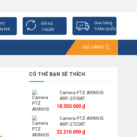
Giao hàng
trợ
Đổi trả
TOÀN QUỐC
N PHÍ
7 NGÀY
GIỎ HÀNG
CÓ THỂ BẠN SẼ THÍCH
Camera PTZ ARINVIS
ARP-2518AT
18.350.000
₫
Camera PTZ ARINVIS
ARP-2725AT
32.210.000
₫