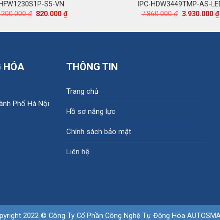
HFW1230S1P-S5-VN
IPC-HDW3449TMP-AS-LE
Giá
Giá
Giá
.200.000
₫
820.000
₫
7.860.000
₫
3.930.000
₫
gốc
hiện
gốc
là:
tại
là:
2.200.000 ₫.
là:
7.860.000 ₫.
820.000 ₫.
G HÓA
THÔNG TIN
Trang chủ
hành Phố Hà Nội
Hồ sơ năng lực
Chính sách bảo mật
Liên hệ
pyright 2022 © Công Ty Cổ Phần Công Nghệ Tự Động Hóa AUTOSM