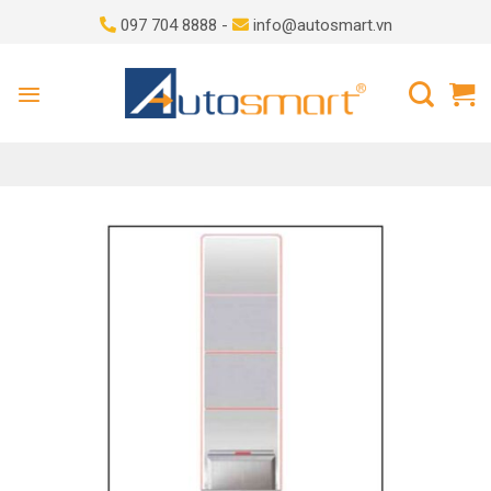
Skip
097 704 8888 -
info@autosmart.vn
to
content