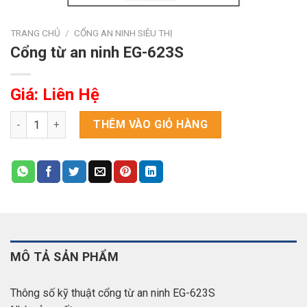
TRANG CHỦ
/
CỔNG AN NINH SIÊU THỊ
Cổng từ an ninh EG-623S
Giá: Liên Hệ
Cổng từ an ninh EG-623S số lượng
THÊM VÀO GIỎ HÀNG
MÔ TẢ SẢN PHẨM
Thông số kỹ thuật cổng từ an ninh EG-623S