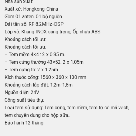
Nhà sản xuất:
Xuất xứ: Hongkong-China
Gồm 01 anten, 01 bộ nguồn.
Dải tần số: RF 8.2MHz-DSP
Lớp vỏ: Khung INOX sang trọng, Ốp nhựa ABS
Khoảng cách tối ưu:
Khoảng cách tối ưu:
– Tem mềm 4×4 : 2 x 0.85 m.
– Tem cứng thường 43×52: 2 x 1.05m
– Tem cứng to: 2 x 1.25m
Kích thuớc cổng: 1560 x 360 x 130 mm
Khoảng cách lắp đặt: 1,2m-1,8m
Nguồn điện: 24V
Công suất tiêu thụ:
Loại tem sử dụng: Tem cứng, tem mềm, tem từ có mã vạch,
tem chuyên dụng cho hộp sữa..
Bảo hành 12 tháng