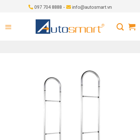
Skip
097 704 8888 -
info@autosmart.vn
to
content