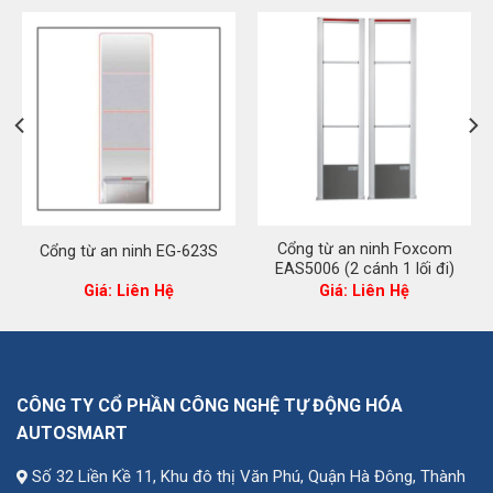
Cổng từ an ninh Foxcom
Cổng từ an ninh EG-623S
EAS5006 (2 cánh 1 lối đi)
iá
Giá: Liên Hệ
Giá: Liên Hệ
iện
i
:
0.500.000 ₫.
CÔNG TY CỔ PHẦN CÔNG NGHỆ TỰ ĐỘNG HÓA
AUTOSMART
Số 32 Liền Kề 11, Khu đô thị Văn Phú, Quận Hà Đông, Thành