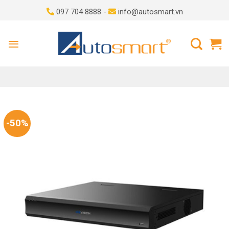
Skip
097 704 8888 -
info@autosmart.vn
to
content
-50%