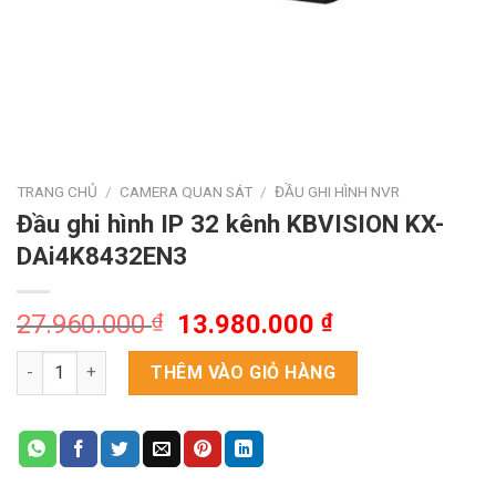
TRANG CHỦ
/
CAMERA QUAN SÁT
/
ĐẦU GHI HÌNH NVR
Đầu ghi hình IP 32 kênh KBVISION KX-
DAi4K8432EN3
Giá
Giá
27.960.000
₫
13.980.000
₫
gốc
hiện
Đầu ghi hình IP 32 kênh KBVISION KX-DAi4K8432EN3 số lượng
là:
tại
THÊM VÀO GIỎ HÀNG
27.960.000 ₫.
là:
13.980.000 ₫