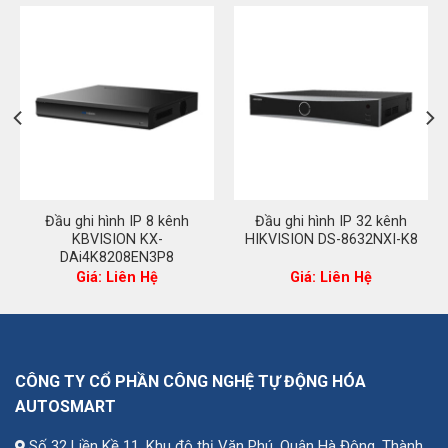
Đầu ghi hình IP 8 kênh
Đầu ghi hình IP 32 kênh
KBVISION KX-
HIKVISION DS-8632NXI-K8
DAi4K8208EN3P8
Giá: Liên Hệ
Giá: Liên Hệ
CÔNG TY CỔ PHẦN CÔNG NGHỆ TỰ ĐỘNG HÓA
AUTOSMART
Số 32 Liền Kề 11, Khu đô thị Văn Phú, Quận Hà Đông, Thành