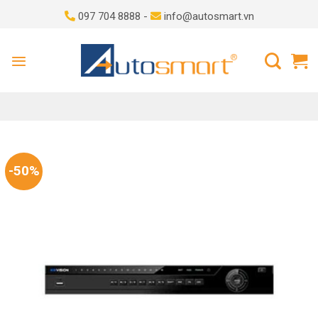
Skip
097 704 8888 -
info@autosmart.vn
to
content
-50%