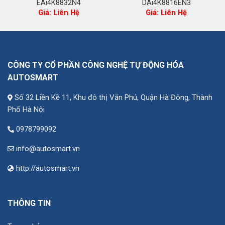
EAi4K8832N4
DAi4K8816EN3
iá
Giá: Liên Hệ
Giá: Liên Hệ
iện
i
:
4.221.000 ₫.
CÔNG TY CỔ PHẦN CÔNG NGHỆ TỰ ĐỘNG HÓA
AUTOSMART
Số 32 Liền Kề 11, Khu đô thị Văn Phú, Quận Hà Đông, Thành
Phố Hà Nội
0978799092
info@autosmart.vn
http://autosmart.vn
THÔNG TIN