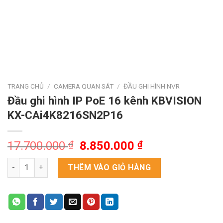
TRANG CHỦ
/
CAMERA QUAN SÁT
/
ĐẦU GHI HÌNH NVR
Đầu ghi hình IP PoE 16 kênh KBVISION
KX-CAi4K8216SN2P16
Giá
Giá
17.700.000
₫
8.850.000
₫
gốc
hiện
Đầu ghi hình IP PoE 16 kênh KBVISION KX-CAi4K8216SN2P16 s
là:
tại
THÊM VÀO GIỎ HÀNG
17.700.000 ₫.
là:
8.850.000 ₫.