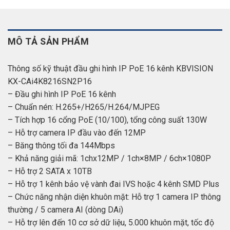
MÔ TẢ SẢN PHẨM
Thông số kỹ thuật đầu ghi hình IP PoE 16 kênh KBVISION
KX-CAi4K8216SN2P16
– Đầu ghi hình IP PoE 16 kênh
– Chuẩn nén: H.265+/H265/H.264/MJPEG
– Tích hợp 16 cổng PoE (10/100), tổng công suất 130W
– Hỗ trợ camera IP đầu vào đến 12MP
– Băng thông tối đa 144Mbps
– Khả năng giải mã: 1chx12MP / 1ch×8MP / 6ch×1080P
– Hỗ trợ 2 SATA x 10TB
– Hỗ trợ 1 kênh bảo vệ vành đai IVS hoặc 4 kênh SMD Plus
– Chức năng nhận diện khuôn mặt: Hỗ trợ 1 camera IP thông
thường / 5 camera AI (dòng DAi)
– Hỗ trợ lên đến 10 cơ sở dữ liệu, 5.000 khuôn mặt, tốc độ