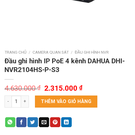
TRANG CHỦ
/
CAMERA QUAN SÁT
/
ĐẦU GHI HÌNH NVR
Đầu ghi hình IP PoE 4 kênh DAHUA DHI-
NVR2104HS-P-S3
Giá
Giá
4.630.000
₫
2.315.000
₫
gốc
hiện
Đầu ghi hình IP PoE 4 kênh DAHUA DHI-NVR2104HS-P-S3 số l
là:
tại
THÊM VÀO GIỎ HÀNG
4.630.000 ₫.
là:
2.315.000 ₫.