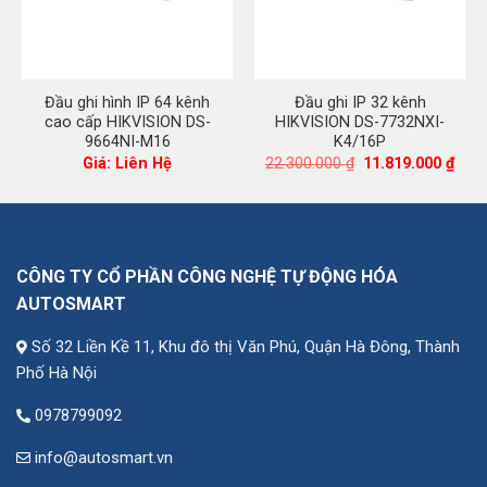
Đầu ghi hình IP 64 kênh
Đầu ghi IP 32 kênh
cao cấp HIKVISION DS-
HIKVISION DS-7732NXI-
9664NI-M16
K4/16P
Giá
Giá
Giá: Liên Hệ
22.300.000
₫
11.819.000
₫
gốc
hiện
là:
tại
22.300.000 ₫.
là:
11.8
CÔNG TY CỔ PHẦN CÔNG NGHỆ TỰ ĐỘNG HÓA
AUTOSMART
Số 32 Liền Kề 11, Khu đô thị Văn Phú, Quận Hà Đông, Thành
Phố Hà Nội
0978799092
info@autosmart.vn