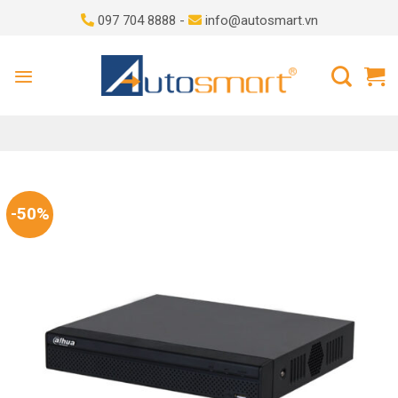
Skip
097 704 8888 -
info@autosmart.vn
to
content
-50%