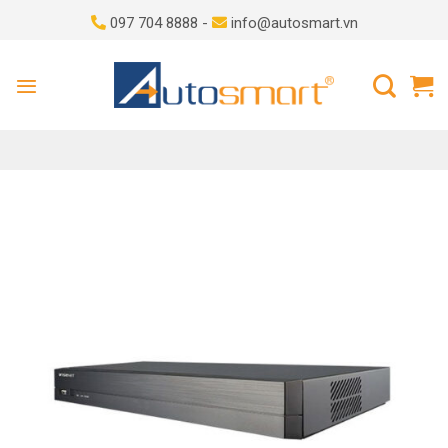
Skip
097 704 8888 -
info@autosmart.vn
to
content