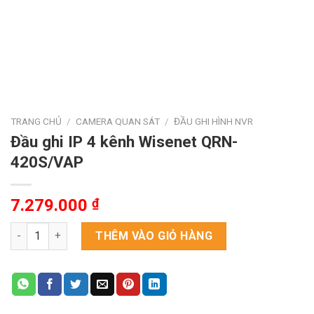
TRANG CHỦ
/
CAMERA QUAN SÁT
/
ĐẦU GHI HÌNH NVR
Đầu ghi IP 4 kênh Wisenet QRN-
420S/VAP
7.279.000
₫
Đầu ghi IP 4 kênh Wisenet QRN-420S/VAP số lượng
THÊM VÀO GIỎ HÀNG