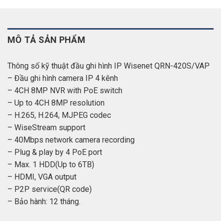
MÔ TẢ SẢN PHẨM
Thông số kỹ thuật đầu ghi hình IP Wisenet QRN-420S/VAP
– Đầu ghi hình camera IP 4 kênh
– 4CH 8MP NVR with PoE switch
– Up to 4CH 8MP resolution
– H.265, H.264, MJPEG codec
– WiseStream support
– 40Mbps network camera recording
– Plug & play by 4 PoE port
– Max. 1 HDD(Up to 6TB)
– HDMI, VGA output
– P2P service(QR code)
– Bảo hành: 12 tháng.