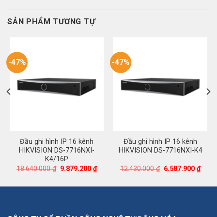
SẢN PHẨM TƯƠNG TỰ
-47%
-47%
Đầu ghi hình IP 16 kênh
Đầu ghi hình IP 16 kênh
HIKVISION DS-7716NXI-
HIKVISION DS-7716NXI-K4
K4/16P
Giá
Giá
Giá
Giá
18.640.000
₫
9.879.200
₫
12.430.000
₫
6.587.900
₫
gốc
hiện
gốc
hiện
là:
tại
là:
tại
18.640.000 ₫.
là:
12.430.000 ₫.
là:
9.879.200 ₫.
6.587