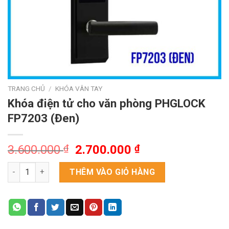
TRANG CHỦ
/
KHÓA VÂN TAY
Khóa điện tử cho văn phòng PHGLOCK
FP7203 (Đen)
Giá
Giá
3.600.000
₫
2.700.000
₫
gốc
hiện
Khóa điện tử cho văn phòng PHGLOCK FP7203 (Đen) số lượng
là:
tại
THÊM VÀO GIỎ HÀNG
3.600.000 ₫.
là:
2.700.000 ₫.