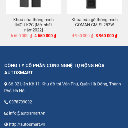
Khoá cửa thông minh
Khóa cửa gỗ thông minh
IMOU K2C [Mới nhất
GOMAN GM-SL282W
năm2022]
á
Giá
Giá
Giá
Giá
6.600.000
₫
4.550.000
₫
4.950.000
₫
3.960.000
₫
ện
gốc
hiện
gốc
hiện
là:
tại
là:
tại
6.600.000 ₫.
là:
4.950.000 ₫.
là:
538.000 ₫.
4.550.000 ₫.
3.960.
CÔNG TY CỔ PHẦN CÔNG NGHỆ TỰ ĐỘNG HÓA
AUTOSMART
Số 32 Liền Kề 11, Khu đô thị Văn Phú, Quận Hà Đông, Thành
Phố Hà Nội
0978799092
info@autosmart.vn
http://autosmart.vn