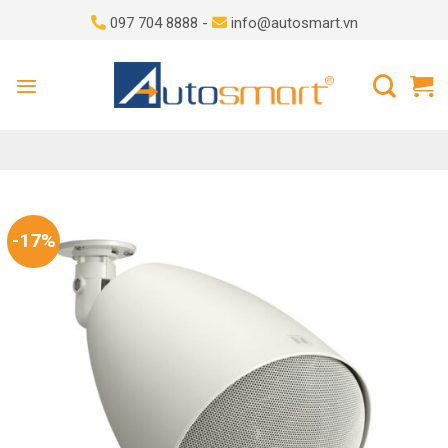
Skip
097 704 8888 -
info@autosmart.vn
to
content
-17%