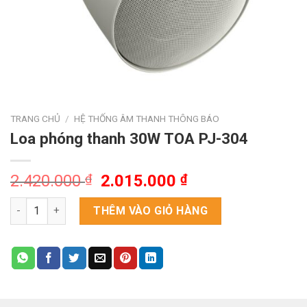
TRANG CHỦ
/
HỆ THỐNG ÂM THANH THÔNG BÁO
Loa phóng thanh 30W TOA PJ-304
Giá
Giá
2.420.000
₫
2.015.000
₫
gốc
hiện
Loa phóng thanh 30W TOA PJ-304 số lượng
là:
tại
THÊM VÀO GIỎ HÀNG
2.420.000 ₫.
là:
2.015.000 ₫.