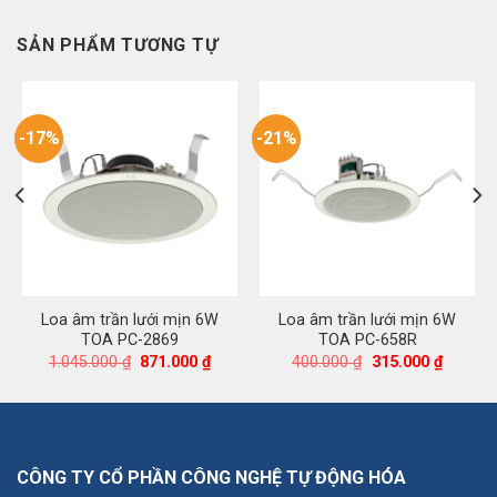
SẢN PHẨM TƯƠNG TỰ
-17%
-21%
Loa âm trần lưới mịn 6W
Loa âm trần lưới mịn 6W
TOA PC-2869
TOA PC-658R
Giá
Giá
Giá
Giá
1.045.000
₫
871.000
₫
400.000
₫
315.000
₫
gốc
hiện
gốc
hiện
là:
tại
là:
tại
1.045.000 ₫.
là:
400.000 ₫.
là:
000 ₫.
871.000 ₫.
315.000
CÔNG TY CỔ PHẦN CÔNG NGHỆ TỰ ĐỘNG HÓA