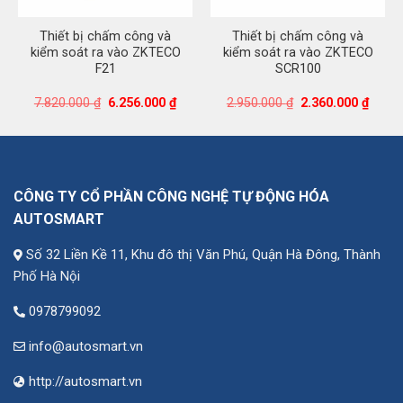
Thiết bị chấm công và
Thiết bị chấm công và
kiểm soát ra vào ZKTECO
kiểm soát ra vào ZKTECO
F21
SCR100
á
Giá
Giá
Giá
Giá
7.820.000
₫
6.256.000
₫
2.950.000
₫
2.360.000
₫
ện
gốc
hiện
gốc
hiện
là:
tại
là:
tại
7.820.000 ₫.
là:
2.950.000 ₫.
là:
980.000 ₫.
6.256.000 ₫.
2.360.
CÔNG TY CỔ PHẦN CÔNG NGHỆ TỰ ĐỘNG HÓA
AUTOSMART
Số 32 Liền Kề 11, Khu đô thị Văn Phú, Quận Hà Đông, Thành
Phố Hà Nội
0978799092
info@autosmart.vn
http://autosmart.vn