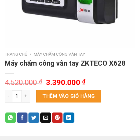
TRANG CHỦ
/
MÁY CHẤM CÔNG VÂN TAY
Máy chấm công vân tay ZKTECO X628
Giá
Giá
4.520.000
₫
3.390.000
₫
gốc
hiện
Máy chấm công vân tay ZKTECO X628 số lượng
là:
tại
THÊM VÀO GIỎ HÀNG
4.520.000 ₫.
là:
3.390.000 ₫.