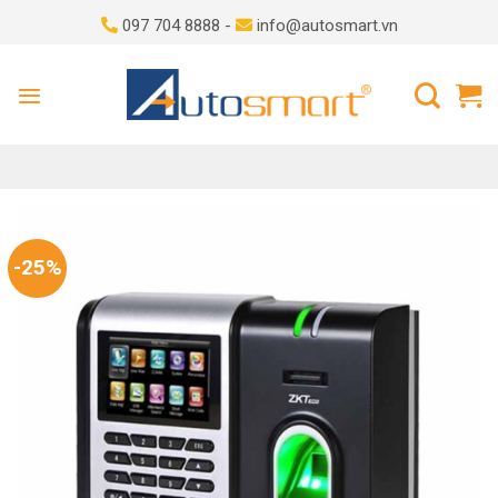
Skip
097 704 8888 -
info@autosmart.vn
to
content
-25%