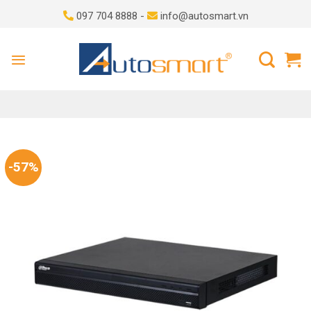
Skip
097 704 8888 -
info@autosmart.vn
to
content
-57%