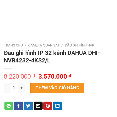
TRANG CHỦ
/
CAMERA QUAN SÁT
/
ĐẦU GHI HÌNH NVR
Đầu ghi hình IP 32 kênh DAHUA DHI-
NVR4232-4KS2/L
Giá
Giá
8.220.000
₫
3.570.000
₫
gốc
hiện
Đầu ghi hình IP 32 kênh DAHUA DHI-NVR4232-4KS2/L số lượng
là:
tại
THÊM VÀO GIỎ HÀNG
8.220.000 ₫.
là:
3.570.000 ₫.