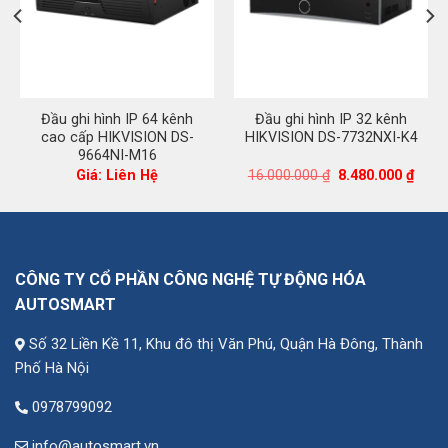
Đầu ghi hình IP 64 kênh
Đầu ghi hình IP 32 kênh
cao cấp HIKVISION DS-
HIKVISION DS-7732NXI-K4
9664NI-M16
iá
Giá
Giá
Giá: Liên Hệ
16.000.000
₫
8.480.000
₫
iện
gốc
hiện
i
là:
tại
:
16.000.000 ₫.
là:
2.862.000 ₫.
8.480
CÔNG TY CỔ PHẦN CÔNG NGHỆ TỰ ĐỘNG HÓA
AUTOSMART
Số 32 Liền Kề 11, Khu đô thị Văn Phú, Quận Hà Đông, Thành
Phố Hà Nội
0978799092
info@autosmart.vn