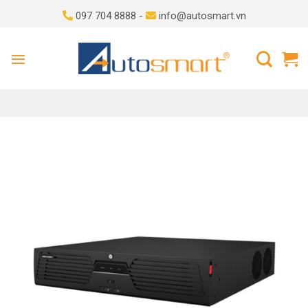
Skip
097 704 8888 -
info@autosmart.vn
to
content