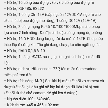
– Hỗ trợ 16 cổng báo động vào và 9 cổng báo động ra.
– Hỗ trợ RS-485, RS232
– Hỗ trợ 1 cổng Ctrl 12V (cấp nguồn 12VDC-1A ngõ ra cho
các thiết bị báo động mở rông), 1 cổng DC12V (12V-1A)
– Hỗ trợ 2 cổng mạng RJ45 10/100/1000Mbps cho phép
lựa chọn 2 tính năng : Đa địa chỉ hoặc cổng mạng dự phòng.
– Hỗ trợ 16 ổ HDD dung lượng tối đa mỗi ổ 14TB. Cho phép
tháo lắp ổ cứng khi đầu ghi đang chạy , ko cần ngắt nguồn.
– Hỗ trợ RAID 0,1,5,6, 10.
– Hỗ trợ 1 cổng eSATA sử dụng cho ghi hình hoặc xuất dữ
liệu.
– Hỗ trợ dịch vụ Hik-connect P2P, tên miền Cameraddns
miễn phí trọn đời
– Hỗ trợ tính năng ANR ( Sau khi bị mất kết nối vs camera và
được kết nối lại, đầu ghi sẽ lấy lại đoạn dữ liệu khi bị mất
kết nối từ thẻ nhớ camera để ghi lên ổ cứng.)
– Nguồn điện 100~240VAC.
– Kích thước: 445 × 465 × 92 mm