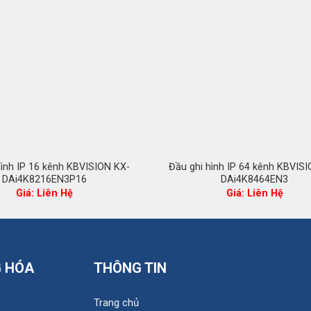
hình IP 16 kênh KBVISION KX-
Đầu ghi hình IP 64 kênh KBVIS
DAi4K8216EN3P16
DAi4K8464EN3
Giá: Liên Hệ
Giá: Liên Hệ
G HÓA
THÔNG TIN
Trang chủ