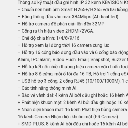
Thông số kỹ thuật đầu ghi hình IP 32 kênh KBVISION
– Chuẩn nén hình ảnh Smart H.265+/H.265 với hai luồng 
– Băng thông đầu vào max 384Mbps (AI disabled)
– Hỗ trợ camera độ phân giải lên đến 32MP
– Cổng ra tín hiệu video 2HDMI/2VGA.
– Chế độ chia hình: 1/4/8/9/16
– Hỗ trợ xem lại đồng thời 16 camera cùng lúc
– Hỗ trợ 16 cổng báo động đầu vào và 6 cổng báo động 
Alarm, IPC alarm, Video Push, Email, Snapshot, Buzzer
– Hỗ trợ kết nối nhiều thương hiệu camera với chuẩn tư
– Hỗ trợ 8 ổ cứng, mỗi ổ tối đa 16 TB, Hỗ trợ 1 cổng eS
– USB hỗ trợ 3 cổng, 2 cổng RJ45 (10/100/1000M), 1 cổ
– Các tính năng thông minh AI:
+ Bảo vệ vành đai: 4 kênh AI bởi đầu ghi hoặc 16 kênh 
+ Phát hiện khuôn mặt: 2 kênh AI bởi đầu ghi hoặc 16 k
+ Nhận diện khuôn mặt: 16 kênh Phát hiện bằng camera 
16 kênh Camera Nhận diện khuôn mặt (FR Camera)
+ SMD PLUS: 8 kênh AI bởi đầu ghi hoặc 16 kênh AI bở