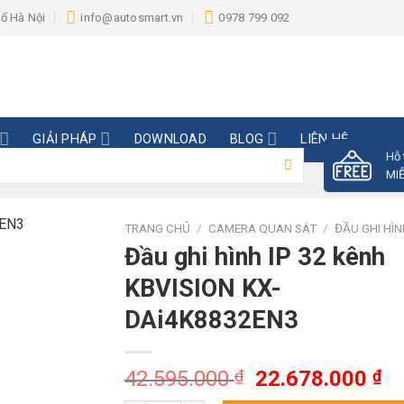
hố Hà Nội
info@autosmart.vn
0978 799 092
GIẢI PHÁP
DOWNLOAD
BLOG
LIÊN HỆ
Hỗ 
MIỄ
TRANG CHỦ
/
CAMERA QUAN SÁT
/
ĐẦU GHI HÌ
Đầu ghi hình IP 32 kênh
KBVISION KX-
DAi4K8832EN3
Giá
Gi
42.595.000
₫
22.678.000
₫
gốc
hi