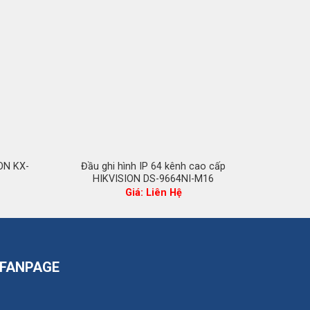
ION KX-
Đầu ghi hình IP 64 kênh cao cấp
Đầu 
HIKVISION DS-9664NI-M16
H
Giá: Liên Hệ
FANPAGE