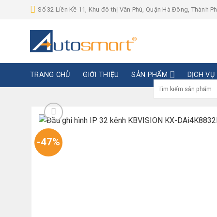
Skip
Số 32 Liền Kề 11, Khu đô thị Văn Phú, Quận Hà Đông, Thành P
to
content
TRANG CHỦ
GIỚI THIỆU
SẢN PHẨM
DỊCH VỤ
Tìm
kiếm:
-47%