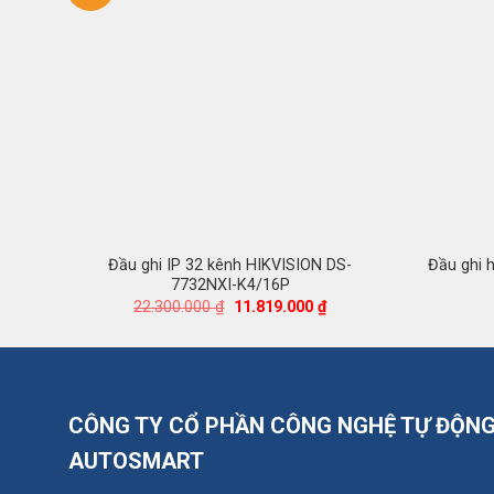
Đầu ghi IP 32 kênh HIKVISION DS-
Đầu ghi 
7732NXI-K4/16P
Giá
Giá
22.300.000
₫
11.819.000
₫
gốc
hiện
là:
tại
22.300.000 ₫.
là:
11.819.000 ₫.
CÔNG TY CỔ PHẦN CÔNG NGHỆ TỰ ĐỘN
AUTOSMART