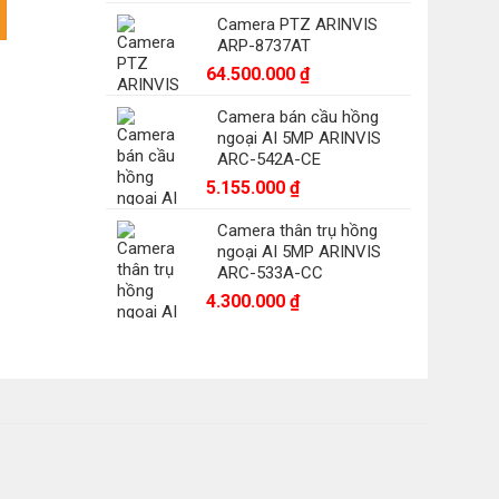
8832EN3 số lượng
i
Camera PTZ ARINVIS
ARP-8737AT
.678.000 ₫.
64.500.000
₫
Camera bán cầu hồng
ngoại AI 5MP ARINVIS
ARC-542A-CE
5.155.000
₫
Camera thân trụ hồng
ngoại AI 5MP ARINVIS
ARC-533A-CC
4.300.000
₫