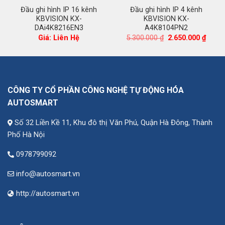
Đầu ghi hình IP 16 kênh
Đầu ghi hình IP 4 kênh
KBVISION KX-
KBVISION KX-
DAi4K8216EN3
A4K8104PN2
iá
Giá
Giá
Giá: Liên Hệ
5.300.000
₫
2.650.000
₫
iện
gốc
hiện
i
là:
tại
:
5.300.000 ₫.
là:
2.862.000 ₫.
2.650.
CÔNG TY CỔ PHẦN CÔNG NGHỆ TỰ ĐỘNG HÓA
AUTOSMART
Số 32 Liền Kề 11, Khu đô thị Văn Phú, Quận Hà Đông, Thành
Phố Hà Nội
0978799092
info@autosmart.vn
http://autosmart.vn