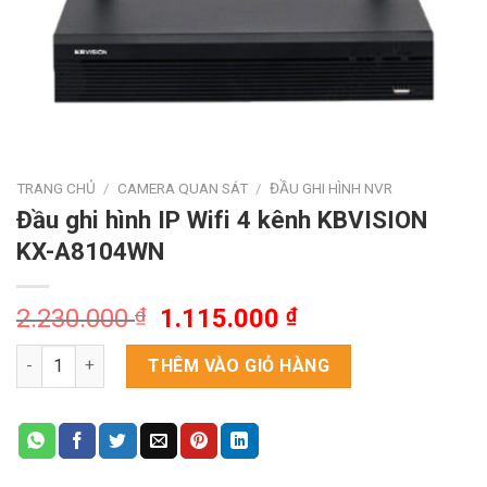
TRANG CHỦ
/
CAMERA QUAN SÁT
/
ĐẦU GHI HÌNH NVR
Đầu ghi hình IP Wifi 4 kênh KBVISION
KX-A8104WN
Giá
Giá
2.230.000
₫
1.115.000
₫
gốc
hiện
Đầu ghi hình IP Wifi 4 kênh KBVISION KX-A8104WN số lượng
là:
tại
THÊM VÀO GIỎ HÀNG
2.230.000 ₫.
là:
1.115.000 ₫.