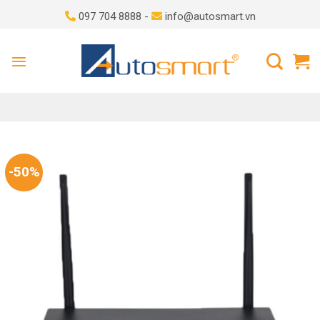
Skip
097 704 8888 -
info@autosmart.vn
to
content
-50%