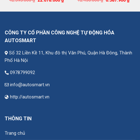
42.595.000
₫
22.678.000
₫
12.430.000
₫
6.587.900
₫
ện
gốc
hiện
gốc
hiện
là:
tại
là:
tại
42.595.000 ₫.
là:
12.430.000 ₫.
là:
650.000 ₫.
22.678.000 ₫.
6.587
CÔNG TY CỔ PHẦN CÔNG NGHỆ TỰ ĐỘNG HÓA
AUTOSMART
Số 32 Liền Kề 11, Khu đô thị Văn Phú, Quận Hà Đông, Thành
Phố Hà Nội
0978799092
info@autosmart.vn
http://autosmart.vn
THÔNG TIN
Trang chủ