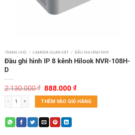
TRANG CHỦ
/
CAMERA QUAN SÁT
/
ĐẦU GHI HÌNH NVR
Đầu ghi hình IP 8 kênh Hilook NVR-108H-
D
Giá
Giá
2.130.000
₫
888.000
₫
gốc
hiện
Đầu ghi hình IP 8 kênh Hilook NVR-108H-D số lượng
là:
tại
THÊM VÀO GIỎ HÀNG
2.130.000 ₫.
là:
888.000 ₫.