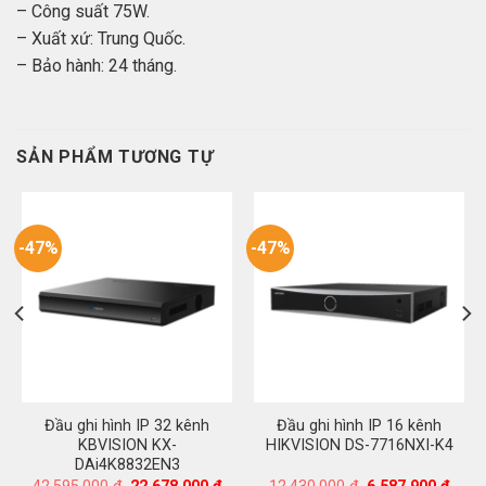
– Công suất 75W.
– Xuất xứ: Trung Quốc.
– Bảo hành: 24 tháng.
SẢN PHẨM TƯƠNG TỰ
-47%
-47%
Đầu ghi hình IP 32 kênh
Đầu ghi hình IP 16 kênh
KBVISION KX-
HIKVISION DS-7716NXI-K4
DAi4K8832EN3
á
Giá
Giá
Giá
Giá