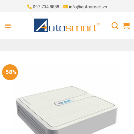
Skip
097 704 8888 -
info@autosmart.vn
to
content
-58%