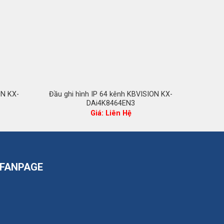
ON KX-
Đầu ghi hình IP 64 kênh KBVISION KX-
Đầu gh
DAi4K8464EN3
Giá
Giá: Liên Hệ
hiện
tại
là:
3.720.000 ₫.
FANPAGE