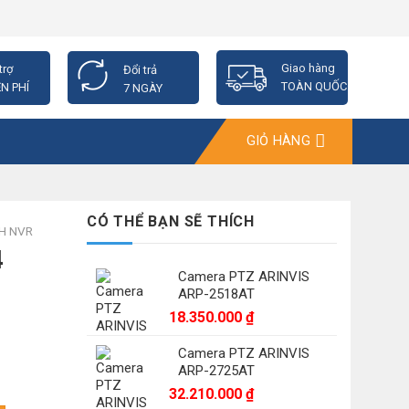
Giao hàng
trợ
Đổi trả
TOÀN QUỐC
N PHÍ
7 NGÀY
GIỎ HÀNG
CÓ THỂ BẠN SẼ THÍCH
NH NVR
4
Camera PTZ ARINVIS
ARP-2518AT
18.350.000
₫
Camera PTZ ARINVIS
ARP-2725AT
32.210.000
₫