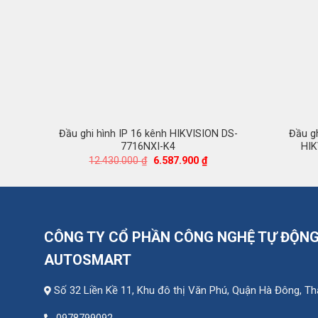
Đầu ghi hình IP 16 kênh HIKVISION DS-
Đầu gh
7716NXI-K4
HIK
Giá
Giá
12.430.000
₫
6.587.900
₫
gốc
hiện
là:
tại
12.430.000 ₫.
là:
6.587.900 ₫.
CÔNG TY CỔ PHẦN CÔNG NGHỆ TỰ ĐỘN
AUTOSMART
Số 32 Liền Kề 11, Khu đô thị Văn Phú, Quận Hà Đông, T