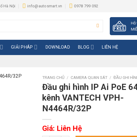
hố Hà Nội
info@autosmart.vn
0978 799 092
Hỗ 
MIỄ
GIẢI PHÁP
DOWNLOAD
BLOG
LIÊN HỆ
TRANG CHỦ
/
CAMERA QUAN SÁT
/
ĐẦU GHI HÌ
Đầu ghi hình IP Ai PoE 6
kênh VANTECH VPH-
N4464R/32P
Giá: Liên Hệ