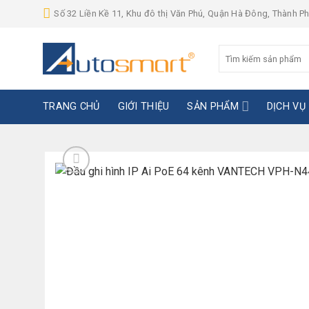
Skip
Số 32 Liền Kề 11, Khu đô thị Văn Phú, Quận Hà Đông, Thành P
to
content
Tìm
kiếm:
TRANG CHỦ
GIỚI THIỆU
SẢN PHẨM
DỊCH VỤ