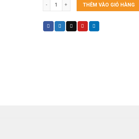
Đầu ghi hình IP Ai PoE 64 kênh VANTECH VP
THÊM VÀO GIỎ HÀNG