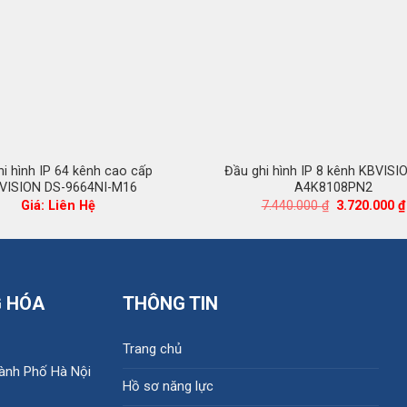
i hình IP 64 kênh cao cấp
Đầu ghi hình IP 8 kênh KBVISI
VISION DS-9664NI-M16
A4K8108PN2
Giá
Giá: Liên Hệ
7.440.000
₫
3.720.000
₫
gốc
là:
7.440.000 ₫.
G HÓA
THÔNG TIN
Trang chủ
hành Phố Hà Nội
Hồ sơ năng lực