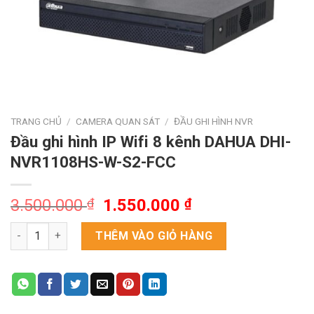
TRANG CHỦ
/
CAMERA QUAN SÁT
/
ĐẦU GHI HÌNH NVR
Đầu ghi hình IP Wifi 8 kênh DAHUA DHI-
NVR1108HS-W-S2-FCC
Giá
Giá
3.500.000
₫
1.550.000
₫
gốc
hiện
Đầu ghi hình IP Wifi 8 kênh DAHUA DHI-NVR1108HS-W-S2-FCC 
là:
tại
THÊM VÀO GIỎ HÀNG
3.500.000 ₫.
là:
1.550.000 ₫.