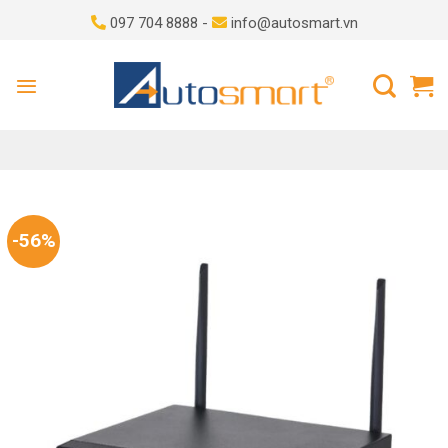
Skip
097 704 8888 -
info@autosmart.vn
to
content
-56%