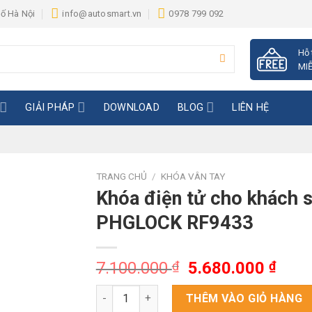
hố Hà Nội
info@autosmart.vn
0978 799 092
Hỗ 
MIỄ
GIẢI PHÁP
DOWNLOAD
BLOG
LIÊN HỆ
TRANG CHỦ
/
KHÓA VÂN TAY
Khóa điện tử cho khách 
PHGLOCK RF9433
Giá
Giá
7.100.000
₫
5.680.000
₫
gốc
hiện
Khóa điện tử cho khách sạn PHGLOCK RF943
là:
tại
THÊM VÀO GIỎ HÀNG