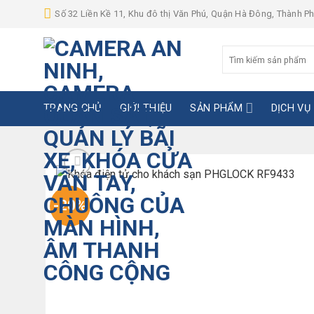
Skip
Số 32 Liền Kề 11, Khu đô thị Văn Phú, Quận Hà Đông, Thành P
to
content
Tìm
kiếm:
TRANG CHỦ
GIỚI THIỆU
SẢN PHẨM
DỊCH VỤ
-20%