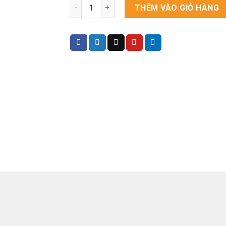
Đầu ghi hình thông minh 32 kênh ARINVIS AR
THÊM VÀO GIỎ HÀNG