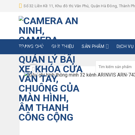
Skip
Số 32 Liền Kề 11, Khu đô thị Văn Phú, Quận Hà Đông, Thành P
to
content
TRANG CHỦ
GIỚI THIỆU
SẢN PHẨM
DỊCH VỤ
Tìm
kiếm: