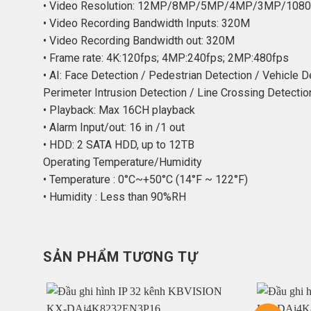
• Video Resolution: 12MP/8MP/5MP/4MP/3MP/108
• Video Recording Bandwidth Inputs: 320M
• Video Recording Bandwidth out: 320M
• Frame rate: 4K:120fps; 4MP:240fps; 2MP:480fps
• AI: Face Detection / Pedestrian Detection / Vehicle 
Perimeter Intrusion Detection / Line Crossing Detecti
• Playback: Max 16CH playback
• Alarm Input/out: 16 in /1 out
• HDD: 2 SATA HDD, up to 12TB
Operating Temperature/Humidity
• Temperature : 0°C~+50°C (14°F ~ 122°F)
• Humidity : Less than 90%RH
SẢN PHẨM TƯƠNG TỰ