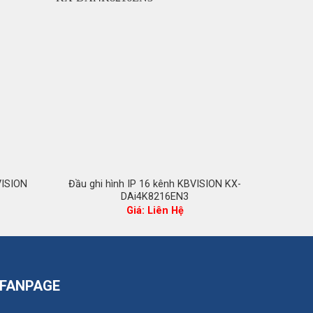
-47%
VISION
Đầu ghi hình IP 16 kênh KBVISION KX-
Đầu 
DAi4K8216EN3
Giá
Giá: Liên Hệ
2
hiện
tại
là:
1.395.000 ₫.
FANPAGE