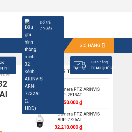
Đổi trả
7 NGÀY
GIỎ HÀNG
Giao hàng
trợ
TOÀN QUỐC
N PHÍ
CÓ THỂ BẠN SẼ THÍCH
NH NVR
32
Camera PTZ ARINVIS
AI
ARP-2518AT
18.350.000
₫
Camera PTZ ARINVIS
ARP-2725AT
32.210.000
₫