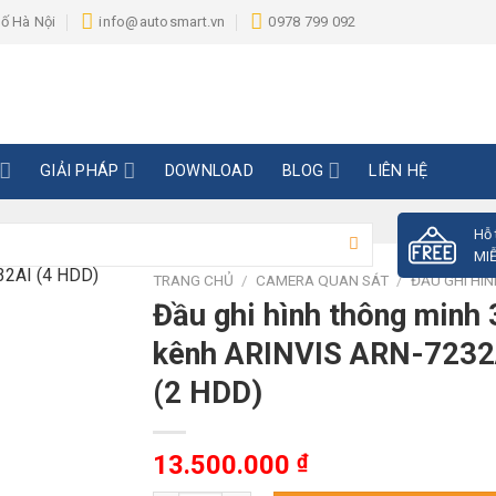
hố Hà Nội
info@autosmart.vn
0978 799 092
GIẢI PHÁP
DOWNLOAD
BLOG
LIÊN HỆ
Hỗ 
MIỄ
TRANG CHỦ
/
CAMERA QUAN SÁT
/
ĐẦU GHI HÌ
Đầu ghi hình thông minh 
kênh ARINVIS ARN-7232
(2 HDD)
13.500.000
₫