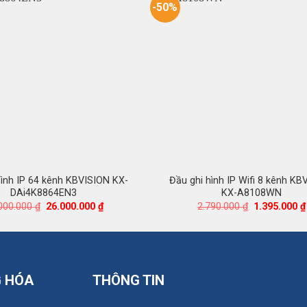
-50%
hình IP 64 kênh KBVISION KX-
Đầu ghi hình IP Wifi 8 kênh KB
DAi4K8864EN3
KX-A8108WN
Giá
Giá
Giá
000.000
₫
26.000.000
₫
2.790.000
₫
1.395.000
₫
gốc
hiện
gốc
là:
tại
là:
52.000.000 ₫.
là:
2.790.000 ₫.
26.000.000 ₫.
G HÓA
THÔNG TIN