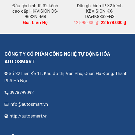
Đầu ghi hình IP 32 kênh
Đầu ghi hình IP 32 kênh
cao cấp HIKVISION DS-
KBVISION KX-
9632NI-M8
DAi4K8832EN3
iá
Giá
Giá
Giá: Liên Hệ
42.595.000
₫
22.678.000
₫
iện
gốc
hiện
i
là:
tại
:
42.595.000 ₫.
là:
4.221.000 ₫.
22.6
CÔNG TY CỔ PHẦN CÔNG NGHỆ TỰ ĐỘNG HÓA
AUTOSMART
Số 32 Liền Kề 11, Khu đô thị Văn Phú, Quận Hà Đông, Thành
Phố Hà Nội
0978799092
info@autosmart.vn
http://autosmart.vn