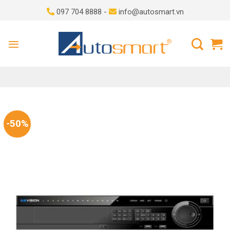
Skip
097 704 8888 -
info@autosmart.vn
to
content
-50%