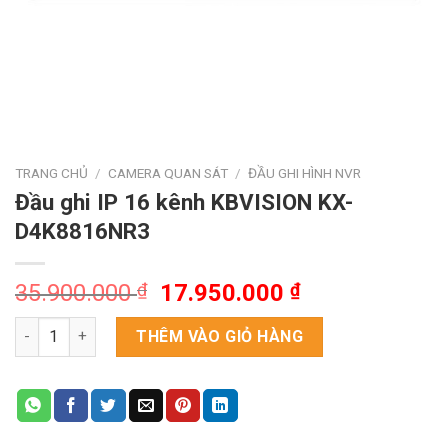
TRANG CHỦ
/
CAMERA QUAN SÁT
/
ĐẦU GHI HÌNH NVR
Đầu ghi IP 16 kênh KBVISION KX-
D4K8816NR3
Giá
Giá
35.900.000
₫
17.950.000
₫
gốc
hiện
Đầu ghi IP 16 kênh KBVISION KX-D4K8816NR3 số lượng
là:
tại
THÊM VÀO GIỎ HÀNG
35.900.000 ₫.
là:
17.950.000 ₫