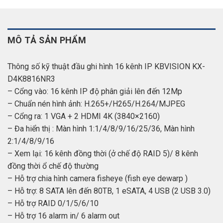
MÔ TẢ SẢN PHẨM
Thông số kỹ thuật đầu ghi hình 16 kênh IP KBVISION KX-
D4K8816NR3
– Cổng vào: 16 kênh IP độ phân giải lên đến 12Mp
– Chuẩn nén hình ảnh: H.265+/H265/H.264/MJPEG
– Cổng ra: 1 VGA + 2 HDMI 4K (3840×2160)
– Đa hiển thị : Màn hình 1:1/4/8/9/16/25/36, Màn hình
2:1/4/8/9/16
– Xem lại: 16 kênh đồng thời (ở chế độ RAID 5)/ 8 kênh
đồng thời ổ chế độ thường
– Hỗ trợ chia hình camera fisheye (fish eye dewarp )
– Hỗ trợ: 8 SATA lên đến 80TB, 1 eSATA, 4 USB (2 USB 3.0)
– Hỗ trợ RAID 0/1/5/6/10
– Hỗ trợ 16 alarm in/ 6 alarm out