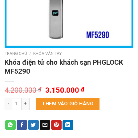
TRANG CHỦ
/
KHÓA VÂN TAY
Khóa điện tử cho khách sạn PHGLOCK
MF5290
Giá
Giá
4.200.000
₫
3.150.000
₫
gốc
hiện
Khóa điện tử cho khách sạn PHGLOCK MF5290 số lượng
là:
tại
THÊM VÀO GIỎ HÀNG
4.200.000 ₫.
là:
3.150.000 ₫.