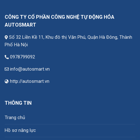
1.235.000 ₫.
1.538.000 ₫.
792.000
CÔNG TY CỔ PHẦN CÔNG NGHỆ TỰ ĐỘNG HÓA
AUTOSMART
Số 32 Liền Kề 11, Khu đô thị Văn Phú, Quận Hà Đông, Thành
Phố Hà Nội
0978799092
info@autosmart.vn
http://autosmart.vn
THÔNG TIN
Trang chủ
Hồ sơ năng lực