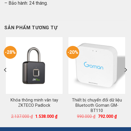
– Bảo hành: 24 tháng.
SẢN PHẨM TƯƠNG TỰ
-28%
-20%
Khóa thông minh vân tay
Thiết bị chuyển đổi dữ liệu
ZKTECO Padlock
Bluetooth Goman GM-
BT110
iá
Giá
Giá
Giá
Giá
2.137.000
₫
1.538.000
₫
990.000
₫
792.000
₫
iện
gốc
hiện
gốc
hiện
i
là:
tại
là:
tại
:
2.137.000 ₫.
là:
990.000 ₫.
là: