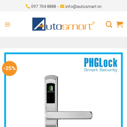
Skip
097 704 8888 -
info@autosmart.vn
to
content
-25%