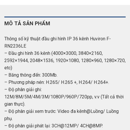
MÔ TẢ SẢN PHẨM
Thông số kỹ thuật đầu ghi hình IP 36 kênh Huviron F-
RN2236LE
– Đầu ghi hình 36 kênh (4000×3000, 3840×2160,
2592×1944, 2048×1536, 1920×1080, 1280×960, 1280×720,
etc)
– Băng thông đến: 300Mb.
– Phương pháp nén: H.265/ H.265 +, H.264/ H.264+.
– Độ phân giải ghi:
12M/8M/5M/4M/3M/1080P/960P/720pp, v.v (Tất cả thời
gian thực).
– Độ phân giải xem trước: Video đa kênh@Luồng/ Luồng
phụ.
– Độ phân giải phát lại: 3CH@12MP/ 4CH@8MP.