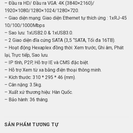
– Đầu ra HD/ Đầu ra VGA: 4K (3840×2160)/
1920×1080/1280×1024/1280×720.
– Giao diện mạng: Giao diện Ethernet tự thích ứng : 1xRJ-45
10/100/1000Mbps
– Sao lưu: 1xUSB2.0 & 1xUSB3.0.
– 2 Giao diện đĩa cứng SATA (3,5 “SATA, Tối đa 16TB).
– Hoạt động Hexaplex đồng thời: Xem trước, Ghi âm, Phát
lại, Trực tiếp, Sao lưu.
– IP tĩnh, P2P, Hỗ trợ IE và CMS đặc biệt.
– Hỗ trợ Xem từ xa bằng điện thoại thông minh.
– Kích thước: 310 * 295 * 46 (mm).
– Cân nặng: 3.5kg.
– Xuất xứ thương hiệu: Hàn Quốc.
– Bảo hành: 36 tháng.
SẢN PHẨM TƯƠNG TỰ