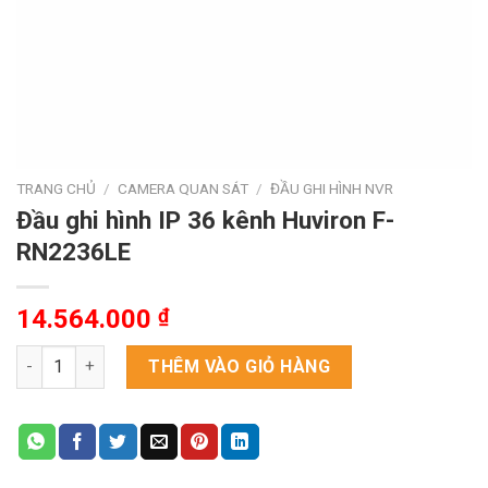
TRANG CHỦ
/
CAMERA QUAN SÁT
/
ĐẦU GHI HÌNH NVR
Đầu ghi hình IP 36 kênh Huviron F-
RN2236LE
14.564.000
₫
Đầu ghi hình IP 36 kênh Huviron F-RN2236LE số lượng
THÊM VÀO GIỎ HÀNG