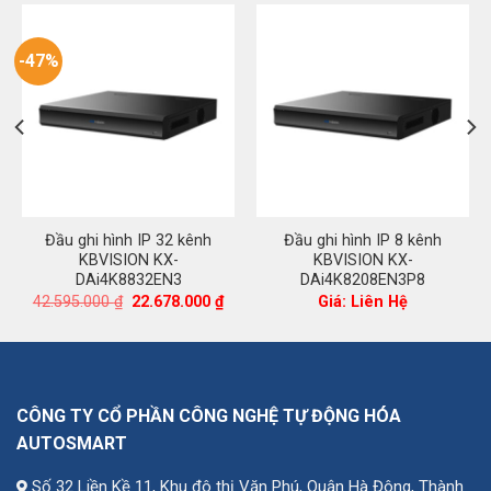
-47%
Đầu ghi hình IP 32 kênh
Đầu ghi hình IP 8 kênh
KBVISION KX-
KBVISION KX-
DAi4K8832EN3
DAi4K8208EN3P8
á
Giá
Giá
42.595.000
₫
22.678.000
₫
Giá: Liên Hệ
ện
gốc
hiện
là:
tại
42.595.000 ₫.
là:
115.000 ₫.
22.678.000 ₫.
CÔNG TY CỔ PHẦN CÔNG NGHỆ TỰ ĐỘNG HÓA
AUTOSMART
Số 32 Liền Kề 11, Khu đô thị Văn Phú, Quận Hà Đông, Thành