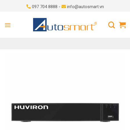
Skip
097 704 8888 -
info@autosmart.vn
to
content